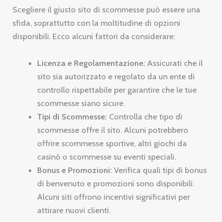
Scegliere il giusto sito di scommesse può essere una
sfida, soprattutto con la moltitudine di opzioni
disponibili. Ecco alcuni fattori da considerare:
Licenza e Regolamentazione:
Assicurati che il
sito sia autorizzato e regolato da un ente di
controllo rispettabile per garantire che le tue
scommesse siano sicure.
Tipi di Scommesse:
Controlla che tipo di
scommesse offre il sito. Alcuni potrebbero
offrire scommesse sportive, altri giochi da
casinò o scommesse su eventi speciali.
Bonus e Promozioni:
Verifica quali tipi di bonus
di benvenuto e promozioni sono disponibili.
Alcuni siti offrono incentivi significativi per
attirare nuovi clienti.