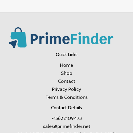
Quick Links
Home
Shop
Contact
Privacy Policy
Terms & Conditions
Contact Details
+15622109473
sales@primefinder.net