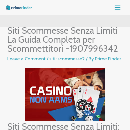
Skip
to
content
Siti Scommesse Senza Limiti
La Guida Completa per
Scommettitori -1907996342
Leave a Comment
/
siti-scommesse2
/ By
Prime Finder
Siti Scommesse Senza Limiti: