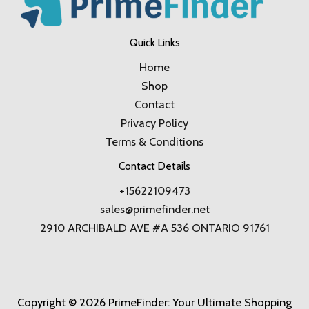
Quick Links
Home
Shop
Contact
Privacy Policy
Terms & Conditions
Contact Details
+15622109473
sales@primefinder.net
2910 ARCHIBALD AVE #A 536 ONTARIO 91761
Copyright © 2026 PrimeFinder: Your Ultimate Shopping