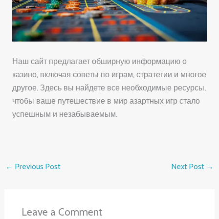
Наш сайт предлагает обширную информацию о
казино, включая советы по играм, стратегии и многое
другое. Здесь вы найдете все необходимые ресурсы,
чтобы ваше путешествие в мир азартных игр стало
успешным и незабываемым.
←
Previous Post
Next Post
→
Leave a Comment