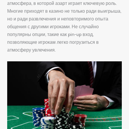
атмосфера, в которой азарт играет ключевую роль.
Многие приходят в казино не только ради выигрыша,
но и ради развлечения и неповторимого опыта
общения с другими игроками. Не случайно
популярны опции, такие как pin-up вход,
позволяющие игрокам легко погрузиться в
атмосферу увлечения.