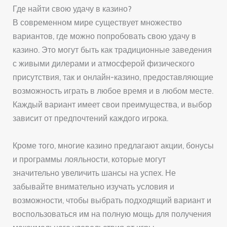
Где найти свою удачу в казино?
В современном мире существует множество
вариантов, где можно попробовать свою удачу в
казино. Это могут быть как традиционные заведения
с живыми дилерами и атмосферой физического
присутствия, так и онлайн-казино, предоставляющие
возможность играть в любое время и в любом месте.
Каждый вариант имеет свои преимущества, и выбор
зависит от предпочтений каждого игрока.
Кроме того, многие казино предлагают акции, бонусы
и программы лояльности, которые могут
значительно увеличить шансы на успех. Не
забывайте внимательно изучать условия и
возможности, чтобы выбрать подходящий вариант и
воспользоваться им на полную мощь для получения