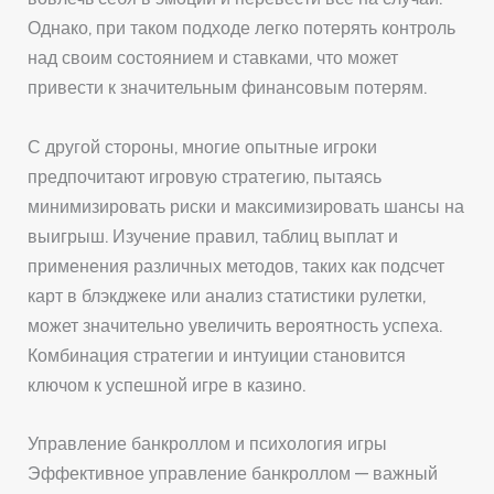
Однако, при таком подходе легко потерять контроль
над своим состоянием и ставками, что может
привести к значительным финансовым потерям.
С другой стороны, многие опытные игроки
предпочитают игровую стратегию, пытаясь
минимизировать риски и максимизировать шансы на
выигрыш. Изучение правил, таблиц выплат и
применения различных методов, таких как подсчет
карт в блэкджеке или анализ статистики рулетки,
может значительно увеличить вероятность успеха.
Комбинация стратегии и интуиции становится
ключом к успешной игре в казино.
Управление банкроллом и психология игры
Эффективное управление банкроллом — важный