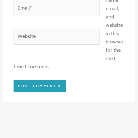
name,
Email*
email,
and
website
Website
in this
browser
for the
next
time I comment.