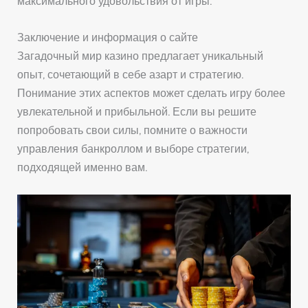
максимального удовольствия от игры.
Заключение и информация о сайте
Загадочный мир казино предлагает уникальный
опыт, сочетающий в себе азарт и стратегию.
Понимание этих аспектов может сделать игру более
увлекательной и прибыльной. Если вы решите
попробовать свои силы, помните о важности
управления банкроллом и выборе стратегии,
подходящей именно вам.