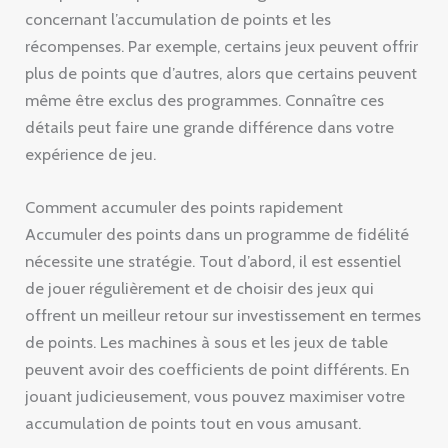
concernant l’accumulation de points et les
récompenses. Par exemple, certains jeux peuvent offrir
plus de points que d’autres, alors que certains peuvent
même être exclus des programmes. Connaître ces
détails peut faire une grande différence dans votre
expérience de jeu.
Comment accumuler des points rapidement
Accumuler des points dans un programme de fidélité
nécessite une stratégie. Tout d’abord, il est essentiel
de jouer régulièrement et de choisir des jeux qui
offrent un meilleur retour sur investissement en termes
de points. Les machines à sous et les jeux de table
peuvent avoir des coefficients de point différents. En
jouant judicieusement, vous pouvez maximiser votre
accumulation de points tout en vous amusant.