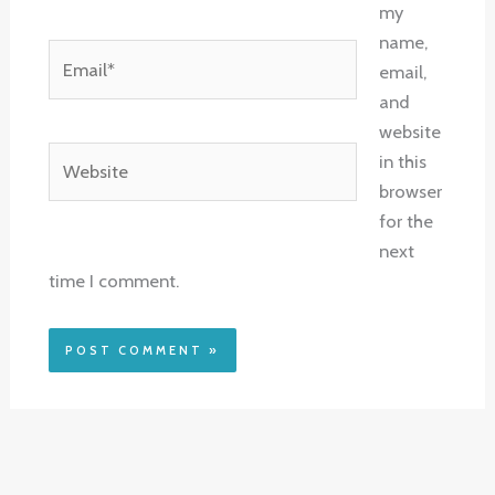
my
name,
Email*
email,
and
website
Website
in this
browser
for the
next
time I comment.