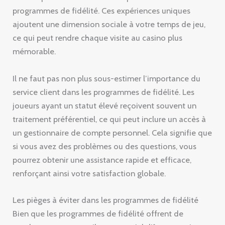
programmes de fidélité. Ces expériences uniques
ajoutent une dimension sociale à votre temps de jeu,
ce qui peut rendre chaque visite au casino plus
mémorable.
Il ne faut pas non plus sous-estimer l’importance du
service client dans les programmes de fidélité. Les
joueurs ayant un statut élevé reçoivent souvent un
traitement préférentiel, ce qui peut inclure un accès à
un gestionnaire de compte personnel. Cela signifie que
si vous avez des problèmes ou des questions, vous
pourrez obtenir une assistance rapide et efficace,
renforçant ainsi votre satisfaction globale.
Les pièges à éviter dans les programmes de fidélité
Bien que les programmes de fidélité offrent de