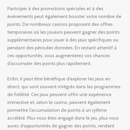
Participer à des promotions spéciales et à des
événements peut également booster votre nombre de
points. De nombreux casinos proposent des offres
temporaires où les joueurs peuvent gagner des points
supplémentaires pour jouer à des jeux spécifiques ou
pendant des périodes données. En restant attentif à
ces opportunités, vous augmenterez vos chances
d’accumuler des points plus rapidement.
Enfin, il peut être bénéfique d’explorer les jeux en
direct, qui sont souvent intégrés dans les programmes
de fidélité. Ces jeux peuvent offrir une expérience
immersive et, selon le casino, peuvent également
permettre l’accumulation de points à un rythme
accéléré. Plus vous êtes engagé dans le jeu, plus vous
aurez d’opportunités de gagner des points, rendant