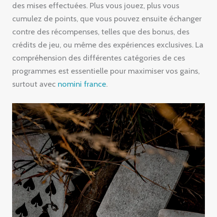
des mises effectuées. Plus vous jouez, plus vous
cumulez de points, que vous pouvez ensuite échanger
contre des récompenses, telles que des bonus, des
crédits de jeu, ou même des expériences exclusives. La
compréhension des différentes catégories de ces
programmes est essentielle pour maximiser vos gains,
surtout avec
nomini france
.