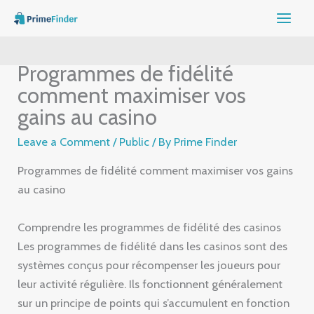
Skip
to
content
Programmes de fidélité
comment maximiser vos
gains au casino
Leave a Comment
/
Public
/ By
Prime Finder
Programmes de fidélité comment maximiser vos gains
au casino
Comprendre les programmes de fidélité des casinos
Les programmes de fidélité dans les casinos sont des
systèmes conçus pour récompenser les joueurs pour
leur activité régulière. Ils fonctionnent généralement
sur un principe de points qui s’accumulent en fonction