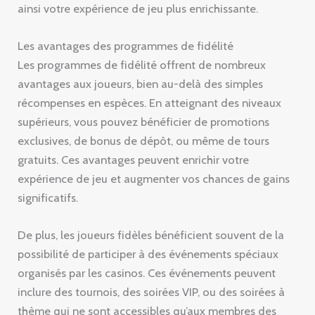
ainsi votre expérience de jeu plus enrichissante.
Les avantages des programmes de fidélité
Les programmes de fidélité offrent de nombreux
avantages aux joueurs, bien au-delà des simples
récompenses en espèces. En atteignant des niveaux
supérieurs, vous pouvez bénéficier de promotions
exclusives, de bonus de dépôt, ou même de tours
gratuits. Ces avantages peuvent enrichir votre
expérience de jeu et augmenter vos chances de gains
significatifs.
De plus, les joueurs fidèles bénéficient souvent de la
possibilité de participer à des événements spéciaux
organisés par les casinos. Ces événements peuvent
inclure des tournois, des soirées VIP, ou des soirées à
thème qui ne sont accessibles qu’aux membres des