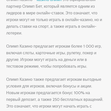
партнер Олимп Бет, который является одним из
лидеров в мире онлайн-ставок. Это означает, что
игроки могут не только играть в онлайн-казино, но и
делать ставки на спорт, а также играть в онлайн-
лотереи.
Олимп Казино предлагает игрокам более 1 000 игр,
включая слоты, карточные игры, рулетку, покер и
другие. Игроки могут играть на деньги или в
тестовом режиме, чтобы попробовать игры.
Олимп Казино также предлагает игрокам выгодные
условия для игроков, включая бонусы и акции.
Новым игрокам предлагается бонус 100% на
первый депозит, а также 250 бесплатных вращений.
Это означает, что игроки могут начать играть с