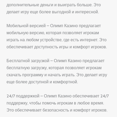
дополнительные деньги и выиграть больше. Это
делает игру еще более выгодной и интересной.
Мобильной версией – Олимп Казино предлагает
мобильную версию, которая позволяет игрокам
играть на любом устройстве, где есть интернет. Это
обеспечивает доступность игры и комфорт игроков.
Бесплатной загрузкой – Олимп Казино предлагает
бесплатную загрузку, которая позволяет игрокам
скачать программу и начать играть. Это делает игру
еще более доступной и комфортной.
24/7 поддержкой – Олимп Казино обеспечивает 24/7
поддержку, чтобы помочь игрокам в любое время.
Это обеспечивает безопасность и комфорт игроков.