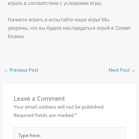
играть в соответствии с условиями игры.
Начните играть и испытайте наши игры! Мы
уверены, что вы будете наслаждаться игрой в Олимп
Казино.
←
Previous Post
Next Post
→
Leave a Comment
Your email address will not be published.
Required fields are marked
*
Type