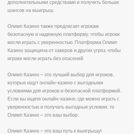
дополнительными средствами и получить больше
шансов на выигрыш.
Олимп Казино также предлагает игрокам
безопасную и надежную платформу, чтобы игроки
могли играть с уверенностью. Платформа Олимп
Казино защищена от хакеров и других угроз, чтобы
игроки могли играть без опасений.
Олимп Казино – это лучший выбор для игроков,
которые ищут онлайн-казино с выгодными
условиями для игроков и безопасной платформой.
Если вы ищете онлайн-казино, где можно играть с
уверенностью и получать выгодные условия, то
Олимп Казино – это ваш выбор.
Олимп Казино – это ваш путь к выигрышу!