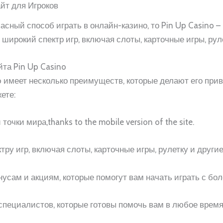
йт для Игроков
асный способ играть в онлайн-казино, то Pin Up Casino
 широкий спектр игр, включая слоты, карточные игры, рул
та Pin Up Casino
 имеет несколько преимуществ, которые делают его прив
ете:
очки мира,thanks to the mobile version of the site.
ру игр, включая слоты, карточные игры, рулетку и другие
усам и акциям, которые помогут вам начать играть с бо
специалистов, которые готовы помочь вам в любое время