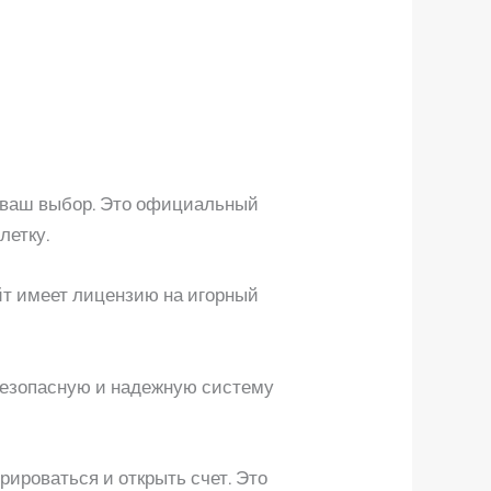
– ваш выбор. Это официальный
летку.
айт имеет лицензию на игорный
безопасную и надежную систему
рироваться и открыть счет. Это