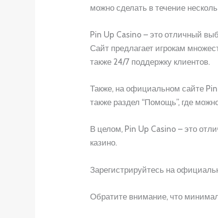
можно сделать в течение нескольк
Pin Up Casino – это отличный вы
Сайт предлагает игрокам множес
также 24/7 поддержку клиентов.
Также, на официальном сайте Pin
также раздел “Помощь”, где можн
В целом, Pin Up Casino – это от
казино.
Зарегистрируйтесь на официально
Обратите внимание, что минимал