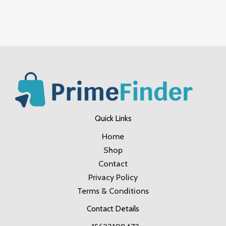
Quick Links
Home
Shop
Contact
Privacy Policy
Terms & Conditions
Contact Details