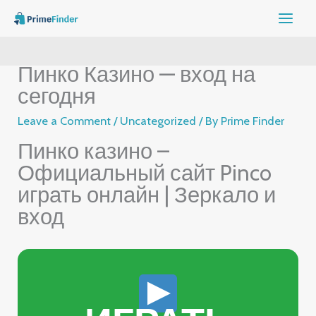
Skip
to
content
Пинко Казино — вход на
сегодня
Leave a Comment
/
Uncategorized
/ By
Prime Finder
Пинко казино –
Официальный сайт Pinco
играть онлайн | Зеркало и
вход