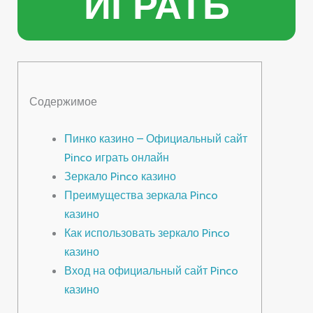
ИГРАТЬ
Содержимое
Пинко казино – Официальный сайт
Pinco играть онлайн
Зеркало Pinco казино
Преимущества зеркала Pinco
казино
Как использовать зеркало Pinco
казино
Вход на официальный сайт Pinco
казино