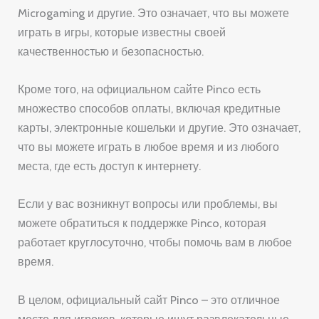
Microgaming и другие. Это означает, что вы можете
играть в игры, которые известны своей
качественностью и безопасностью.
Кроме того, на официальном сайте Pinco есть
множество способов оплаты, включая кредитные
карты, электронные кошельки и другие. Это означает,
что вы можете играть в любое время и из любого
места, где есть доступ к интернету.
Если у вас возникнут вопросы или проблемы, вы
можете обратиться к поддержке Pinco, которая
работает круглосуточно, чтобы помочь вам в любое
время.
В целом, официальный сайт Pinco – это отличное
место для игроков, которые ищут развлекательные