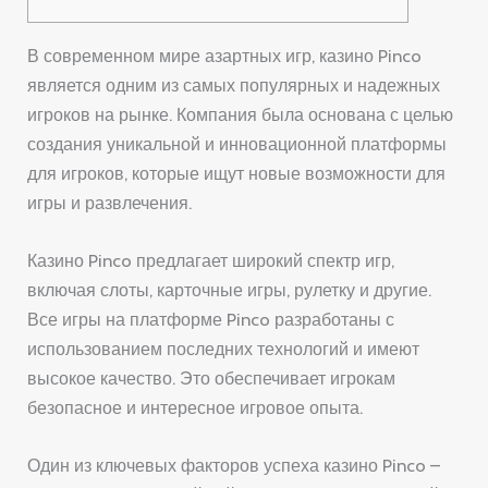
В современном мире азартных игр, казино Pinco
является одним из самых популярных и надежных
игроков на рынке. Компания была основана с целью
создания уникальной и инновационной платформы
для игроков, которые ищут новые возможности для
игры и развлечения.
Казино Pinco предлагает широкий спектр игр,
включая слоты, карточные игры, рулетку и другие.
Все игры на платформе Pinco разработаны с
использованием последних технологий и имеют
высокое качество. Это обеспечивает игрокам
безопасное и интересное игровое опыта.
Один из ключевых факторов успеха казино Pinco –