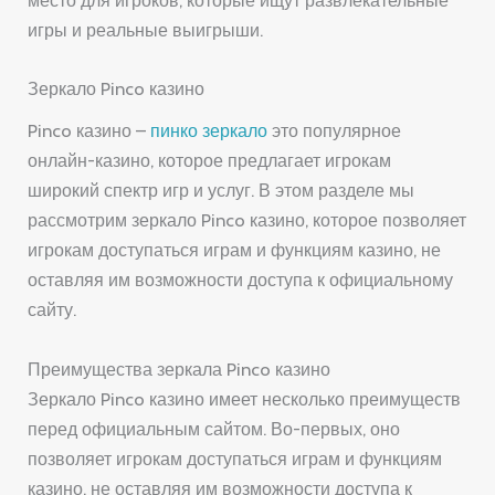
игры и реальные выигрыши.
Зеркало Pinco казино
Pinco казино –
пинко зеркало
это популярное
онлайн-казино, которое предлагает игрокам
широкий спектр игр и услуг. В этом разделе мы
рассмотрим зеркало Pinco казино, которое позволяет
игрокам доступаться играм и функциям казино, не
оставляя им возможности доступа к официальному
сайту.
Преимущества зеркала Pinco казино
Зеркало Pinco казино имеет несколько преимуществ
перед официальным сайтом. Во-первых, оно
позволяет игрокам доступаться играм и функциям
казино, не оставляя им возможности доступа к