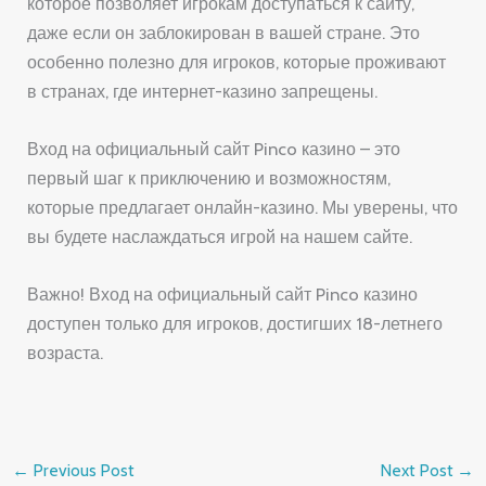
которое позволяет игрокам доступаться к сайту,
даже если он заблокирован в вашей стране. Это
особенно полезно для игроков, которые проживают
в странах, где интернет-казино запрещены.
Вход на официальный сайт Pinco казино – это
первый шаг к приключению и возможностям,
которые предлагает онлайн-казино. Мы уверены, что
вы будете наслаждаться игрой на нашем сайте.
Важно! Вход на официальный сайт Pinco казино
доступен только для игроков, достигших 18-летнего
возраста.
←
Previous Post
Next Post
→