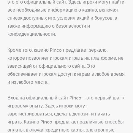
это его официальный сайт. Здесь игроки могут найти
все необходимые информацию о казино, включая
список доступных игр, условия акций и бонусов, а
также информацию о безопасности и
конфиденциальности.
Кроме того, казино Pinco предлагает зеркало,
которое позволяет игрокам играть на платформе, не
зависящей от официального сайта. Это
обеспечивает игрокам доступ к играм в любое время
и из любого места.
Вход на официальный сайт Pinco – это первый шаг к
игровому опыту. Здесь игроки могут
зарегистрироваться, сделать депозит и начать
играть. Казино Pinco предлагает различные способы
оплаты, включая кредитные карты, электронные