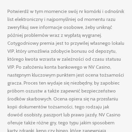
Potwierdź w tym momencie swój nr komórki i odnośnik
list elektroniczny i najpomyślniej od momentu razu
zweryfikuj swe informacje osobowe, żeby uniknąć
później problemów wraz z wypłatą wygranej.
Cotygodniowy premia jest to przywilej własnego lokalu
VIP, który umożliwia zdobycie bonusu od depozytu,
którego kwota wzrasta w zależności od czasu statusu
VIP. Po założeniu konta bankowego w NV Casino,
następnym kluczowym punktem jest ocena tożsamości
gracza. Proces ten wydaje się niezbędny, by zapobiec
próbom oszustw a także zapewnić bezpieczeństwo
środków skarbowych. Ocena opiera się na przesłaniu
kopii dokumentów tożsamości, tego rodzaju jak
dowód osobisty, paszport lub prawo jazdy. NV Casino
oferuje także różne gry, tego typu jakim sposobem
karty zdrapki, keno czy bingo, które zapewniają