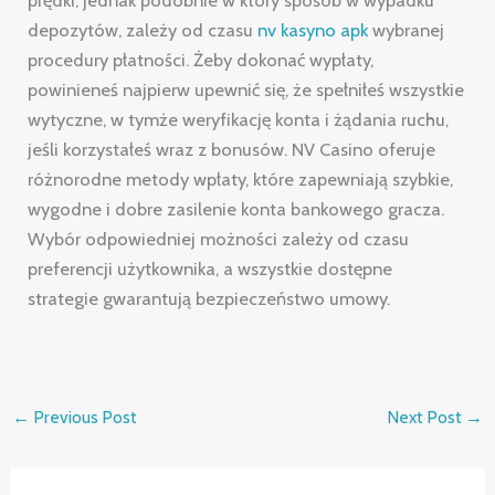
depozytów, zależy od czasu
nv kasyno apk
wybranej
procedury płatności. Żeby dokonać wypłaty,
powinieneś najpierw upewnić się, że spełniłeś wszystkie
wytyczne, w tymże weryfikację konta i żądania ruchu,
jeśli korzystałeś wraz z bonusów. NV Casino oferuje
różnorodne metody wpłaty, które zapewniają szybkie,
wygodne i dobre zasilenie konta bankowego gracza.
Wybór odpowiedniej możności zależy od czasu
preferencji użytkownika, a wszystkie dostępne
strategie gwarantują bezpieczeństwo umowy.
←
Previous Post
Next Post
→