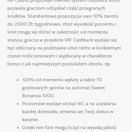
NV Casino proponuje również system cashback, który
pozwala graczom odzyskać część przegranych
środków. Standardowa propozycja owo 10% zwrotu
do 2000 ZŁ tygodniowo, choć wysokość procentu i
limit mogą się różnić w zależności od momentu
statusu gracza w projekcie VIP. Cashback wydaje się
być obliczany na podstawie utrat netto w konkretnym
czasie rozliczeniowym i wypłacany w charakterze
bonus z jak najmniejszym postulatem obrotu, np.
120% od momentu wpłaty a także 70
gratisowych spinów na automat Sweet
Bonanza 1000.
Poziomów wydaje się być 60, a na uzyskaniu
każdej dziesiątku zmienia się Twój status w
kasynie.
Dzięki nim fani mogą liczyć na wysoką jakość