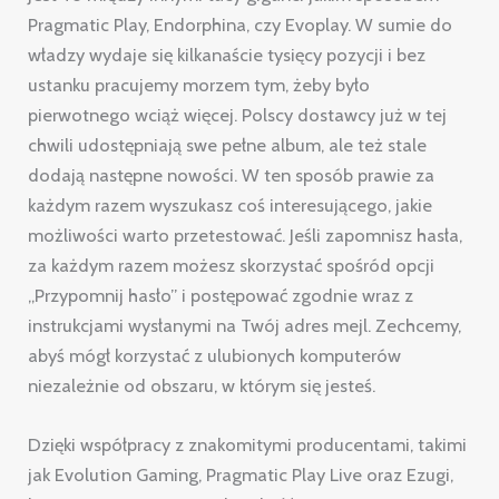
Pragmatic Play, Endorphina, czy Evoplay. W sumie do
władzy wydaje się kilkanaście tysięcy pozycji i bez
ustanku pracujemy morzem tym, żeby było
pierwotnego wciąż więcej. Polscy dostawcy już w tej
chwili udostępniają swe pełne album, ale też stale
dodają następne nowości. W ten sposób prawie za
każdym razem wyszukasz coś interesującego, jakie
możliwości warto przetestować. Jeśli zapomnisz hasła,
za każdym razem możesz skorzystać spośród opcji
„Przypomnij hasło” i postępować zgodnie wraz z
instrukcjami wysłanymi na Twój adres mejl. Zechcemy,
abyś mógł korzystać z ulubionych komputerów
niezależnie od obszaru, w którym się jesteś.
Dzięki współpracy z znakomitymi producentami, takimi
jak Evolution Gaming, Pragmatic Play Live oraz Ezugi,