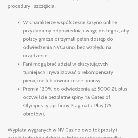
procedury i szczęścia.
W Charakterze współczesne kasyno online
przykładamy odpowiednią uwagę do tegoż, aby
polscy gracze otrzymali pełen dostęp do
odwiedzenia NVCasino, bez względu na
urządzenie.
Fani mogą brać udział w ekscytujących
turniejach i rywalizować o rekompensaty
pieniężne lub równoczesne bonusy.
Premia 120% do odwiedzenia aż 5000 ZŁ plus
oczywiście bezpłatne spiny na Gates of
Olympus tysiąc firmy Pragmatic Play (75
obrotów).
Wypłata wygranych w NV Casino owo tok prosty i
prędki, jednak podobnie w który sposób w wypadku