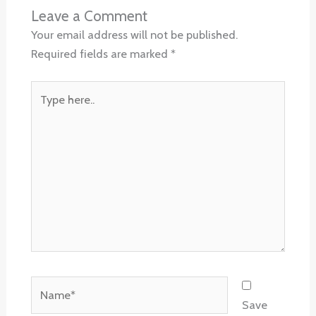
Leave a Comment
Your email address will not be published.
Required fields are marked
*
Type
here..
Name*
Save