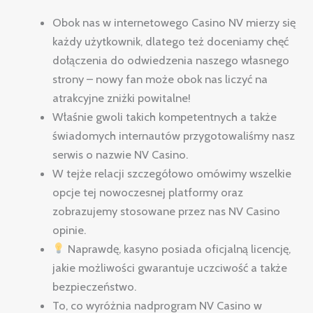
Obok nas w internetowego Casino NV mierzy się
każdy użytkownik, dlatego też doceniamy chęć
dołączenia do odwiedzenia naszego własnego
strony – nowy fan może obok nas liczyć na
atrakcyjne zniżki powitalne!
Właśnie gwoli takich kompetentnych a także
świadomych internautów przygotowaliśmy nasz
serwis o nazwie NV Casino.
W tejże relacji szczegółowo omówimy wszelkie
opcje tej nowoczesnej platformy oraz
zobrazujemy stosowane przez nas NV Casino
opinie.
Naprawdę, kasyno posiada oficjalną licencję,
jakie możliwości gwarantuje uczciwość a także
bezpieczeństwo.
To, co wyróżnia nadprogram NV Casino w