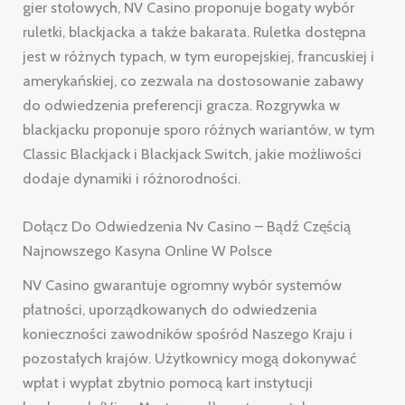
gier stołowych, NV Casino proponuje bogaty wybór
ruletki, blackjacka a także bakarata. Ruletka dostępna
jest w różnych typach, w tym europejskiej, francuskiej i
amerykańskiej, co zezwala na dostosowanie zabawy
do odwiedzenia preferencji gracza. Rozgrywka w
blackjacku proponuje sporo różnych wariantów, w tym
Classic Blackjack i Blackjack Switch, jakie możliwości
dodaje dynamiki i różnorodności.
Dołącz Do Odwiedzenia Nv Casino – Bądź Częścią
Najnowszego Kasyna Online W Polsce
NV Casino gwarantuje ogromny wybór systemów
płatności, uporządkowanych do odwiedzenia
konieczności zawodników spośród Naszego Kraju i
pozostałych krajów. Użytkownicy mogą dokonywać
wpłat i wypłat zbytnio pomocą kart instytucji