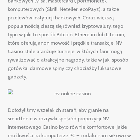
bankowych (Visa, Mastercard), portmonetek
komputerowych (Skrill, Neteller, ecoPayz), a także
przelewów instytucji bankowych. Coraz większą
popularnością cieszą się również kryptowaluty, tego
typu w jaki to sposób Bitcoin, Ethereum lub Litecoin,
które oferują anonimowość i prędkie transakcje. NV
Casino stale aranżuje turnieje, w których fani mogą
rywalizować o atrakcyjne nagrody, takie w jaki sposób
gotówka, darmowe spiny czy chociażby luksusowe
gadżety.
Dołożyliśmy wszelakich starań, aby granie na
smartfonie w rozrywki spośród propozycji NV
Internetowego Casino było równie komfortowe, jakie
możliwości na komputerze PC – i udało nam się owo w