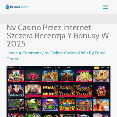
Skip
to
content
Nv Casino Przez Internet
Szczera Recenzja Y Bonusy W
2025
Leave a Comment
/
Nv Online Casino 988
/ By
Prime
Finder