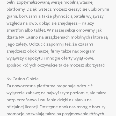
pełni zoptymalizowaną wersję mobilną własnej
platformy. Dzięki wstecz możesz cieszyć się ulubionymi
grami, bonusami a także płynnością batalii wyjąwszy
względu na owo, dokąd się znajdujesz – należy
smartfon albo tablet. W naszej sekcji omówimy, jak
działa NV Casino na urządzeniach mobilnych i które są
jego zalety. Odrzucić zapomnij też, że czasami
znajdziesz obok naszej firmy także nadprogram
wyjąwszy depozytu i mnogie oferty wyjątkowe,
spośród których oczywiście także możesz skorzystać!
Nv Casino Opinie
Ta nowoczesna platforma proponuje odrzucić
wyłącznie zabawę na najwyższym poziomie, ale także
bezpieczeństwo i zaufanie dzięki działaniu na
oficjalnej licencji. Dostępne obok nas mnogie bonusy i
promocje pozwalają także na przyjmowanie różnych