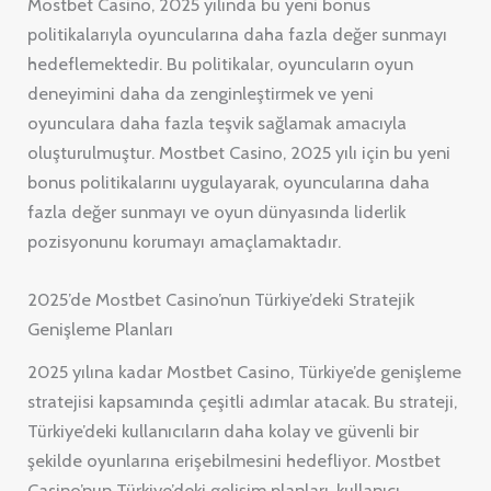
Mostbet Casino, 2025 yılında bu yeni bonus
politikalarıyla oyuncularına daha fazla değer sunmayı
hedeflemektedir. Bu politikalar, oyuncuların oyun
deneyimini daha da zenginleştirmek ve yeni
oyunculara daha fazla teşvik sağlamak amacıyla
oluşturulmuştur. Mostbet Casino, 2025 yılı için bu yeni
bonus politikalarını uygulayarak, oyuncularına daha
fazla değer sunmayı ve oyun dünyasında liderlik
pozisyonunu korumayı amaçlamaktadır.
2025’de Mostbet Casino’nun Türkiye’deki Stratejik
Genişleme Planları
2025 yılına kadar Mostbet Casino, Türkiye’de genişleme
stratejisi kapsamında çeşitli adımlar atacak. Bu strateji,
Türkiye’deki kullanıcıların daha kolay ve güvenli bir
şekilde oyunlarına erişebilmesini hedefliyor. Mostbet
Casino’nun Türkiye’deki gelişim planları, kullanıcı