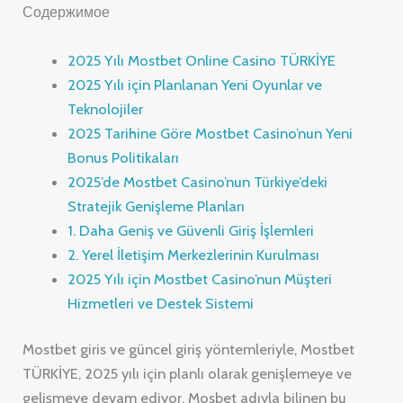
Содержимое
2025 Yılı Mostbet Online Casino TÜRKİYE
2025 Yılı için Planlanan Yeni Oyunlar ve
Teknolojiler
2025 Tarihine Göre Mostbet Casino’nun Yeni
Bonus Politikaları
2025’de Mostbet Casino’nun Türkiye’deki
Stratejik Genişleme Planları
1. Daha Geniş ve Güvenli Giriş İşlemleri
2. Yerel İletişim Merkezlerinin Kurulması
2025 Yılı için Mostbet Casino’nun Müşteri
Hizmetleri ve Destek Sistemi
Mostbet giris ve güncel giriş yöntemleriyle, Mostbet
TÜRKİYE, 2025 yılı için planlı olarak genişlemeye ve
gelişmeye devam ediyor. Mosbet adıyla bilinen bu