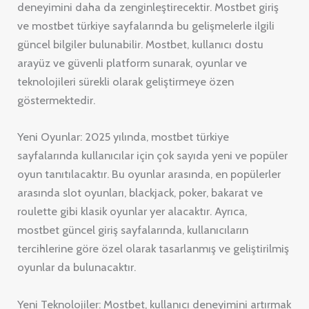
deneyimini daha da zenginleştirecektir. Mostbet giriş
ve mostbet türkiye sayfalarında bu gelişmelerle ilgili
güncel bilgiler bulunabilir. Mostbet, kullanıcı dostu
arayüz ve güvenli platform sunarak, oyunlar ve
teknolojileri sürekli olarak geliştirmeye özen
göstermektedir.
Yeni Oyunlar: 2025 yılında, mostbet türkiye
sayfalarında kullanıcılar için çok sayıda yeni ve popüler
oyun tanıtılacaktır. Bu oyunlar arasında, en popülerler
arasında slot oyunları, blackjack, poker, bakarat ve
roulette gibi klasik oyunlar yer alacaktır. Ayrıca,
mostbet güncel giriş sayfalarında, kullanıcıların
tercihlerine göre özel olarak tasarlanmış ve geliştirilmiş
oyunlar da bulunacaktır.
Yeni Teknolojiler: Mostbet, kullanıcı deneyimini artırmak