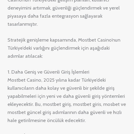
deneyimini artırmak, güvenliği güçlendirmek ve yerel
piyasaya daha fazla entegrasyon sağlayarak
tasarlanmıştır.
Stratejik genişleme kapsamında, Mostbet Casino’nun
Türkiye’deki varlığını güçlendirmek için aşağıdaki
adımlar atılacak:
1. Daha Geniş ve Güvenli Giriş İşlemleri
Mostbet Casino, 2025 yılına kadar Türkiye’deki
kullanıcıların daha kolay ve güvenli bir şekilde giriş
yapabilmeleri için yeni ve daha güvenli giriş yöntemleri
ekleyecektir. Bu, mostbet giriş, mostbet giris, mosbet ve
mostbet güncel giriş adımlarının daha güvenli ve hızlı
hale getirilmesine öncülük edecektir.