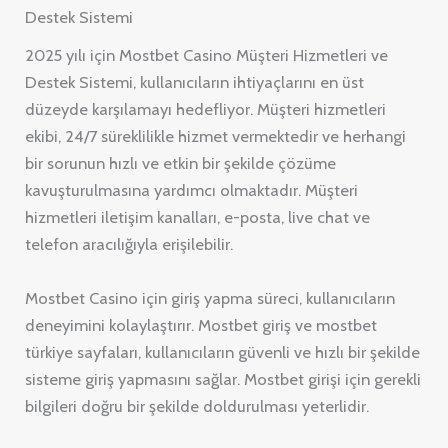
Destek Sistemi
2025 yılı için Mostbet Casino Müşteri Hizmetleri ve
Destek Sistemi, kullanıcıların ihtiyaçlarını en üst
düzeyde karşılamayı hedefliyor. Müşteri hizmetleri
ekibi, 24/7 süreklilikle hizmet vermektedir ve herhangi
bir sorunun hızlı ve etkin bir şekilde çözüme
kavuşturulmasına yardımcı olmaktadır. Müşteri
hizmetleri iletişim kanalları, e-posta, live chat ve
telefon aracılığıyla erişilebilir.
Mostbet Casino için giriş yapma süreci, kullanıcıların
deneyimini kolaylaştırır. Mostbet giriş ve mostbet
türkiye sayfaları, kullanıcıların güvenli ve hızlı bir şekilde
sisteme giriş yapmasını sağlar. Mostbet girişi için gerekli
bilgileri doğru bir şekilde doldurulması yeterlidir.