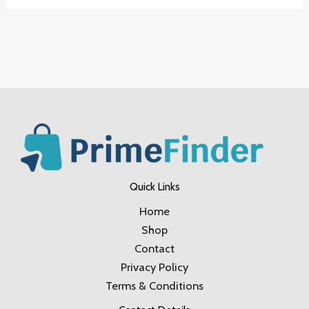
Quick Links
Home
Shop
Contact
Privacy Policy
Terms & Conditions