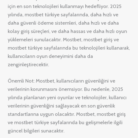
için en son teknolojileri kullanmayı hedefliyor. 2025
yılında, mostbet türkiye sayfalarında, daha hızlı ve
daha güvenli ödeme sistemleri, daha hızlı ve daha
kolay giriş süreçleri, ve daha hassas ve daha hızlı oyun
yüklemeleri sunulacaktır. Mostbet, mostbet giriş ve
mostbet türkiye sayfalarında bu teknolojileri kullanarak,
kullanıcıların oyun deneyimini daha da
zenginleştirecektir.
Önemli Not: Mostbet, kullanıcıların güvenliğini ve
verilerinin korunmasını önemsiyor. Bu nedenle, 2025
yılında planlanan yeni oyunlar ve teknolojiler, kullanıcı
verilerinin güvenliğini sağlayacak en son güvenlik
standartlarına uygun olacaktır. Mostbet, mostbet giriş
ve mostbet türkiye sayfalarında bu gelişmelerle ilgili
güncel bilgileri sunacaktır.