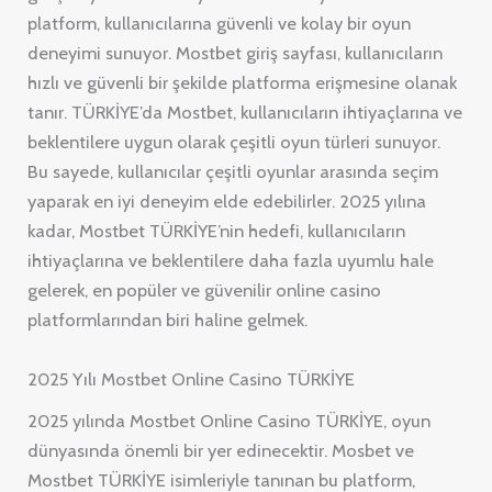
platform, kullanıcılarına güvenli ve kolay bir oyun
deneyimi sunuyor. Mostbet giriş sayfası, kullanıcıların
hızlı ve güvenli bir şekilde platforma erişmesine olanak
tanır. TÜRKİYE’da Mostbet, kullanıcıların ihtiyaçlarına ve
beklentilere uygun olarak çeşitli oyun türleri sunuyor.
Bu sayede, kullanıcılar çeşitli oyunlar arasında seçim
yaparak en iyi deneyim elde edebilirler. 2025 yılına
kadar, Mostbet TÜRKİYE’nin hedefi, kullanıcıların
ihtiyaçlarına ve beklentilere daha fazla uyumlu hale
gelerek, en popüler ve güvenilir online casino
platformlarından biri haline gelmek.
2025 Yılı Mostbet Online Casino TÜRKİYE
2025 yılında Mostbet Online Casino TÜRKİYE, oyun
dünyasında önemli bir yer edinecektir. Mosbet ve
Mostbet TÜRKİYE isimleriyle tanınan bu platform,