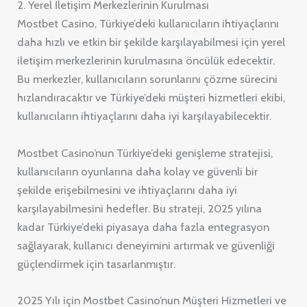
2. Yerel İletişim Merkezlerinin Kurulması
Mostbet Casino, Türkiye’deki kullanıcıların ihtiyaçlarını
daha hızlı ve etkin bir şekilde karşılayabilmesi için yerel
iletişim merkezlerinin kurulmasına öncülük edecektir.
Bu merkezler, kullanıcıların sorunlarını çözme sürecini
hızlandıracaktır ve Türkiye’deki müşteri hizmetleri ekibi,
kullanıcıların ihtiyaçlarını daha iyi karşılayabilecektir.
Mostbet Casino’nun Türkiye’deki genişleme stratejisi,
kullanıcıların oyunlarına daha kolay ve güvenli bir
şekilde erişebilmesini ve ihtiyaçlarını daha iyi
karşılayabilmesini hedefler. Bu strateji, 2025 yılına
kadar Türkiye’deki piyasaya daha fazla entegrasyon
sağlayarak, kullanıcı deneyimini artırmak ve güvenliği
güçlendirmek için tasarlanmıştır.
2025 Yılı için Mostbet Casino’nun Müşteri Hizmetleri ve