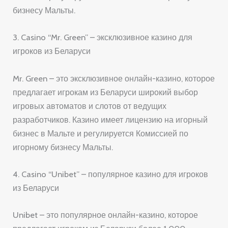
бизнесу Мальты.
3. Casino “Mr. Green” – эксклюзивное казино для
игроков из Беларуси
Mr. Green – это эксклюзивное онлайн-казино, которое
предлагает игрокам из Беларуси широкий выбор
игровых автоматов и слотов от ведущих
разработчиков. Казино имеет лицензию на игорный
бизнес в Мальте и регулируется Комиссией по
игорному бизнесу Мальты.
4. Casino “Unibet” – популярное казино для игроков
из Беларуси
Unibet – это популярное онлайн-казино, которое