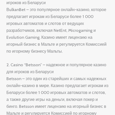
игроков из Беларуси
ВulkanBet – это популярное онлайн-казино, которое
предлагает игрокам из Беларуси более 1 000
игровых автоматов и слотов от ведущих
разработчиков, включая NetEnt, Microgaming и
Evolution Gaming. Казино имеет лицензию на
игорный бизнес в Мальте и регулируется Комиссией
по игорному бизнесу Мальты.
2. Casino “Betsson” – надежное и популярное казино
для игроков из Беларуси
Betsson – это один из старейших и самых надежных
онлайн-казино в мире. Казино предлагает игрокам из
Беларуси более 1 000 игровых автоматов и слотов,
а также другие игры на деньги, включая покер и
бинго. Betsson имеет лицензию на игорный бизнес в
Мальте и регулируется Комиссией по игорному