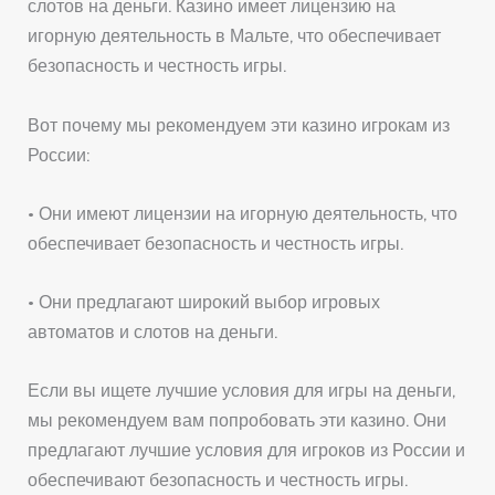
слотов на деньги. Казино имеет лицензию на
игорную деятельность в Мальте, что обеспечивает
безопасность и честность игры.
Вот почему мы рекомендуем эти казино игрокам из
России:
• Они имеют лицензии на игорную деятельность, что
обеспечивает безопасность и честность игры.
• Они предлагают широкий выбор игровых
автоматов и слотов на деньги.
Если вы ищете лучшие условия для игры на деньги,
мы рекомендуем вам попробовать эти казино. Они
предлагают лучшие условия для игроков из России и
обеспечивают безопасность и честность игры.