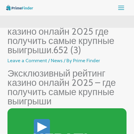
Skip
to
content
казино онлайн 2025 где
получить самые крупные
выигрыши.652 (3)
Leave a Comment
/
News
/ By
Prime Finder
Эксклюзивный рейтинг
казино онлайн 2025 – где
получить самые крупные
выигрыши