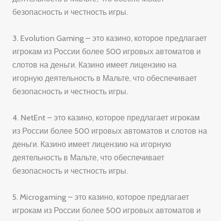
безопасность и честность игры.
3. Evolution Gaming – это казино, которое предлагает
игрокам из России более 500 игровых автоматов и
слотов на деньги. Казино имеет лицензию на
игорную деятельность в Мальте, что обеспечивает
безопасность и честность игры.
4. NetEnt – это казино, которое предлагает игрокам
из России более 500 игровых автоматов и слотов на
деньги. Казино имеет лицензию на игорную
деятельность в Мальте, что обеспечивает
безопасность и честность игры.
5. Microgaming – это казино, которое предлагает
игрокам из России более 500 игровых автоматов и