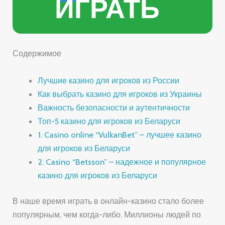
ИГРАТЬ
Содержимое
Лучшие казино для игроков из России
Как выбрать казино для игроков из Украины
Важность безопасности и аутентичности
Топ-5 казино для игроков из Беларуси
1. Casino online “VulkanBet” – лучшее казино
для игроков из Беларуси
2. Casino “Betsson” – надежное и популярное
казино для игроков из Беларуси
В наше время играть в онлайн-казино стало более
популярным, чем когда-либо. Миллионы людей по