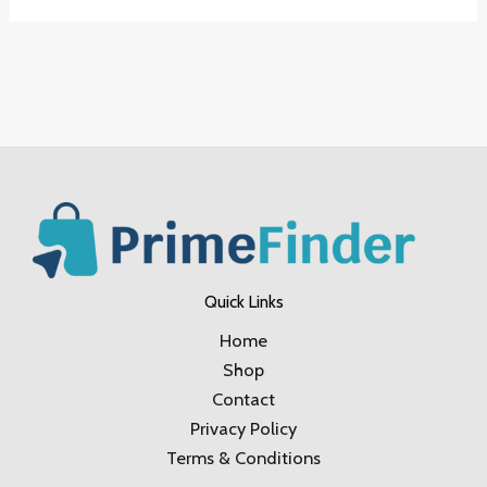
Quick Links
Home
Shop
Contact
Privacy Policy
Terms & Conditions