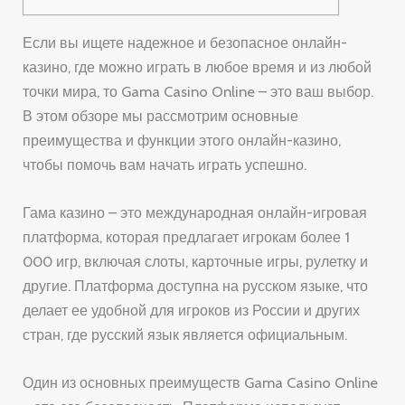
Если вы ищете надежное и безопасное онлайн-
казино, где можно играть в любое время и из любой
точки мира, то Gama Casino Online – это ваш выбор.
В этом обзоре мы рассмотрим основные
преимущества и функции этого онлайн-казино,
чтобы помочь вам начать играть успешно.
Гама казино – это международная онлайн-игровая
платформа, которая предлагает игрокам более 1
000 игр, включая слоты, карточные игры, рулетку и
другие. Платформа доступна на русском языке, что
делает ее удобной для игроков из России и других
стран, где русский язык является официальным.
Один из основных преимуществ Gama Casino Online