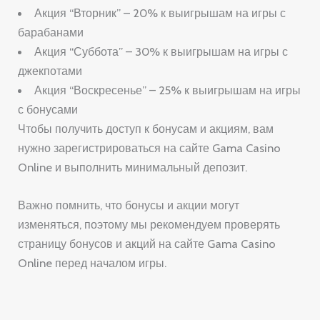
Акция “Вторник” – 20% к выигрышам на игры с
барабанами
Акция “Суббота” – 30% к выигрышам на игры с
джекпотами
Акция “Воскресенье” – 25% к выигрышам на игры
с бонусами
Чтобы получить доступ к бонусам и акциям, вам
нужно зарегистрироваться на сайте Gama Casino
Online и выполнить минимальный депозит.
Важно помнить, что бонусы и акции могут
изменяться, поэтому мы рекомендуем проверять
страницу бонусов и акций на сайте Gama Casino
Online перед началом игры.