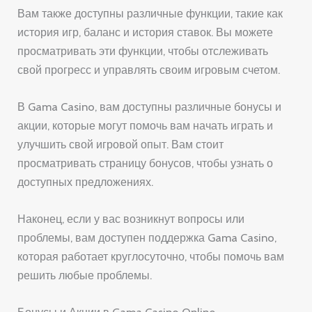
Вам также доступны различные функции, такие как
история игр, баланс и история ставок. Вы можете
просматривать эти функции, чтобы отслеживать
свой прогресс и управлять своим игровым счетом.
В Gama Casino, вам доступны различные бонусы и
акции, которые могут помочь вам начать играть и
улучшить свой игровой опыт. Вам стоит
просматривать страницу бонусов, чтобы узнать о
доступных предложениях.
Наконец, если у вас возникнут вопросы или
проблемы, вам доступен поддержка Gama Casino,
которая работает круглосуточно, чтобы помочь вам
решить любые проблемы.