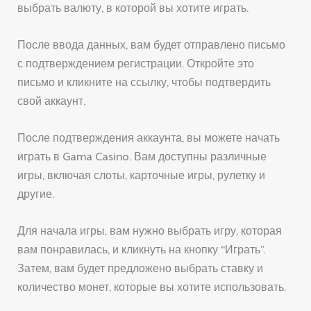
выбрать валюту, в которой вы хотите играть.
После ввода данных, вам будет отправлено письмо
с подтверждением регистрации. Откройте это
письмо и кликните на ссылку, чтобы подтвердить
свой аккаунт.
После подтверждения аккаунта, вы можете начать
играть в Gama Casino. Вам доступны различные
игры, включая слоты, карточные игры, рулетку и
другие.
Для начала игры, вам нужно выбрать игру, которая
вам понравилась, и кликнуть на кнопку “Играть”.
Затем, вам будет предложено выбрать ставку и
количество монет, которые вы хотите использовать.