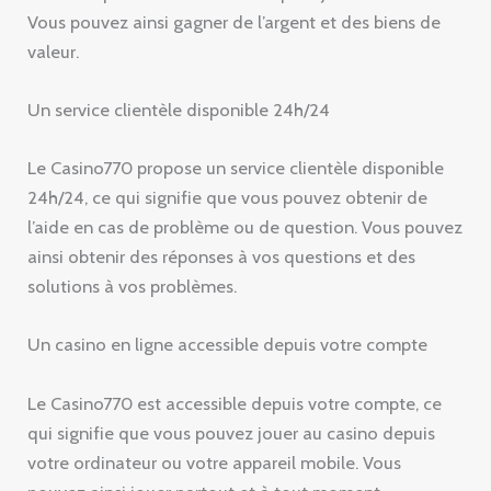
Vous pouvez ainsi gagner de l’argent et des biens de
valeur.
Un service clientèle disponible 24h/24
Le Casino770 propose un service clientèle disponible
24h/24, ce qui signifie que vous pouvez obtenir de
l’aide en cas de problème ou de question. Vous pouvez
ainsi obtenir des réponses à vos questions et des
solutions à vos problèmes.
Un casino en ligne accessible depuis votre compte
Le Casino770 est accessible depuis votre compte, ce
qui signifie que vous pouvez jouer au casino depuis
votre ordinateur ou votre appareil mobile. Vous