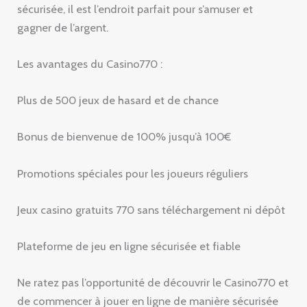
sécurisée, il est l’endroit parfait pour s’amuser et
gagner de l’argent.
Les avantages du Casino770 :
Plus de 500 jeux de hasard et de chance
Bonus de bienvenue de 100% jusqu’à 100€
Promotions spéciales pour les joueurs réguliers
Jeux casino gratuits 770 sans téléchargement ni dépôt
Plateforme de jeu en ligne sécurisée et fiable
Ne ratez pas l’opportunité de découvrir le Casino770 et
de commencer à jouer en ligne de manière sécurisée