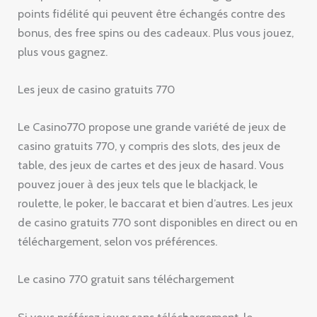
points fidélité qui peuvent être échangés contre des
bonus, des free spins ou des cadeaux. Plus vous jouez,
plus vous gagnez.
Les jeux de casino gratuits 770
Le Casino770 propose une grande variété de jeux de
casino gratuits 770, y compris des slots, des jeux de
table, des jeux de cartes et des jeux de hasard. Vous
pouvez jouer à des jeux tels que le blackjack, le
roulette, le poker, le baccarat et bien d’autres. Les jeux
de casino gratuits 770 sont disponibles en direct ou en
téléchargement, selon vos préférences.
Le casino 770 gratuit sans téléchargement
Si vous préférez jouer sans téléchargement, le