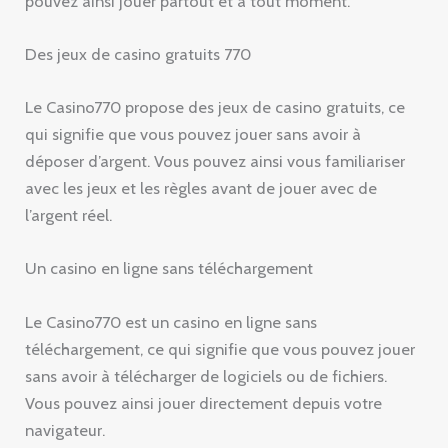
pouvez ainsi jouer partout et à tout moment.
Des jeux de casino gratuits 770
Le Casino770 propose des jeux de casino gratuits, ce
qui signifie que vous pouvez jouer sans avoir à
déposer d’argent. Vous pouvez ainsi vous familiariser
avec les jeux et les règles avant de jouer avec de
l’argent réel.
Un casino en ligne sans téléchargement
Le Casino770 est un casino en ligne sans
téléchargement, ce qui signifie que vous pouvez jouer
sans avoir à télécharger de logiciels ou de fichiers.
Vous pouvez ainsi jouer directement depuis votre
navigateur.