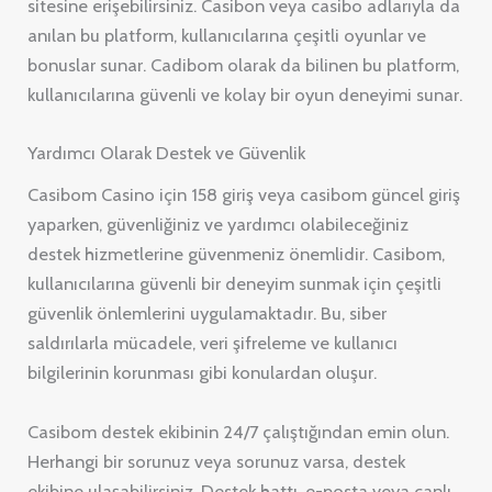
sitesine erişebilirsiniz. Casibon veya casibo adlarıyla da
anılan bu platform, kullanıcılarına çeşitli oyunlar ve
bonuslar sunar. Cadibom olarak da bilinen bu platform,
kullanıcılarına güvenli ve kolay bir oyun deneyimi sunar.
Yardımcı Olarak Destek ve Güvenlik
Casibom Casino için 158 giriş veya casibom güncel giriş
yaparken, güvenliğiniz ve yardımcı olabileceğiniz
destek hizmetlerine güvenmeniz önemlidir. Casibom,
kullanıcılarına güvenli bir deneyim sunmak için çeşitli
güvenlik önlemlerini uygulamaktadır. Bu, siber
saldırılarla mücadele, veri şifreleme ve kullanıcı
bilgilerinin korunması gibi konulardan oluşur.
Casibom destek ekibinin 24/7 çalıştığından emin olun.
Herhangi bir sorunuz veya sorunuz varsa, destek
ekibine ulaşabilirsiniz. Destek hattı, e-posta veya canlı