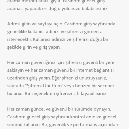
arama motoru aracılığıyla “casıbom güncel giriş”
araması yaparak en doğru yolunuzu bulabilirsiniz.
Adresi girin ve sayfayı açın. Casıbom giriş sayfasında,
genellikle kullanıcı adınızı ve şifrenizi girmeniz
istenecektir. Kullanıcı adınızı ve şifrenizi doğru bir
şekilde girin ve giriş yapın.
Her zaman güvenliğiniz için, şifrenizi güvenli bir yere
saklayın ve her zaman güvenli bir internet bağlantısı
üzerinden giriş yapın. Eğer şifrenizi unuttuysanız,
sayfada “Şifremi Unuttum” veya benzeri bir seçenek
bulunur. Bu seçenekten şifrenizi sıfırlayabilirsiniz.
Her zaman güncel ve güvenli bir sürümde oynayın.
Casıbom guncel giriş sayfasını kontrol edin ve güncel
sürümü kullanın. Bu, güvenlik ve performans açısından