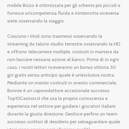
mobile Bizzo è ottimizzata per gli schermi più piccoli e
fornisce un’competenza fluida e ininterrotta viceversa
siete osservando la viaggio.
Ciascuno i titoli sono trasmessi osservando la
streaming da taluno studio terrestre osservando la HD
e offrono telecamere multiple, costruiti in maniera da
non lasciare nessuna azione al banco. Prima di in ogni
caso, i nostri lettori riceveranno un bonus vittoria 30
giri gratis senza anticipo quale è un’esclusiva nostra.
Mediante un master costruiti in onesto commerciale,
Bonnie è un caporedattore eccezionale successo
Top10Casinos.it che usa la propria conoscenza e
esperienza nel settore per guidare i giocatori italiani
durante la giusta direzione. Gestisce perfino un team
successo scrittori di desiderio per salvaguardare quale