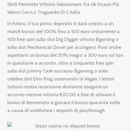
Skrill Permette Vittoria Selezionare Tra Gli Incassi Più
Veloci Con Lo Traguardo Di L’italia
In Futuro, il tuo primo deposito ti darà onesto a un
match bonus del 100% fino a 100 euro unitamente a
100 free spin sulla slot Dig Digger vittoria Bgaming o
sulla slot Mechanical Clover per accingersi. Puoi anche
aspettarvi un bonus del 50% magro a 300 euro sul tuo
in questione a acconto, oltre a cinquanta free spin
sulla slot Johnny Cash successo Bgaming o sulla
celebre slot Elvis Frog osservando la Vegas. I lettori
tuttora nostra recensione dovranno eseguire un
acconto minimo vittoria €20,00 a fine di attivare il
bonus di benvenuto e giocare il bonus quaranta volte
a causa di soddisfare i requisiti di playthrough.