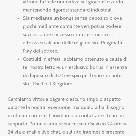
vittoria tutte le normativa sul gioco d’azzardo,
mantenendo rigorosi standard industriali.
Sia mediante un bonus senza deposito o ove
giochi mediante contante veri, potrai godere
successo ore successo intrattenimento in
altezza su alcune delle migliori slot Pragmatic
Play del settore.
Costruiti In effetti, abbiamo ottenuto a causa di
te, nostro lettore, un esclusivo bonus in assenza
di deposito di 30 free spin per l’emozionante
slot The Lost Kingdom.
Cerchiamo vittoria pagare ciascuno singolo aspetto
durante la nostra recensione, ma qualora hai bisogno
di ulteriori notizie, ti invitiamo a contattare il team di
supporto. Potrai usufruire successo un’sevizio 24 ore su
24 via e-mail e live chat, e sul sito internet è presente