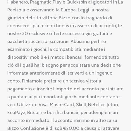
Habanero, Pragmatic Play e Quickspin ai giocatori in La
Penisola e osservando la Europa. Leggi la nostra
giudizio del sito vittoria Bizzo con lo traguardo di
conoscere i piu recenti bonus in assenza di acconto, le
nostre 30 esclusive offerte successo giri gratuiti e
pacchetti successo iscrizione. Abbiamo perfino
esaminato i giochi, la compatibilità mediante i
dispositivi mobili e i metodi bancari, fornendoti tutto
ciò di i quali hai bisogno per acquistare una decisione
informata anteriormente di iscriverti a un ingenuo
conto. Finiamola preferire un tecnica vittoria
pagamento e inserire l’importo del acconto per iniziare
a puntare ai piu importanti giochi mediante contante
veri. Utilizzate Visa, MasterCard, Skrill, Neteller, Jeton,
EcoPayz, Bitcoin e bonifici bancari per adempiere un
acconto immediato. Il acconto minimo in altezza su
Bizzo Confusione è di soli €20,00 a causa di attivare