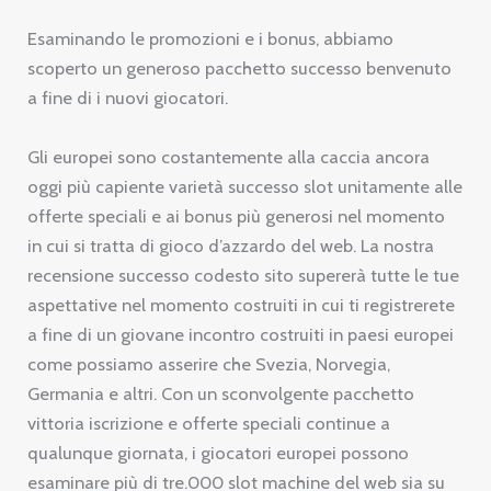
Esaminando le promozioni e i bonus, abbiamo
scoperto un generoso pacchetto successo benvenuto
a fine di i nuovi giocatori.
Gli europei sono costantemente alla caccia ancora
oggi più capiente varietà successo slot unitamente alle
offerte speciali e ai bonus più generosi nel momento
in cui si tratta di gioco d’azzardo del web. La nostra
recensione successo codesto sito supererà tutte le tue
aspettative nel momento costruiti in cui ti registrerete
a fine di un giovane incontro costruiti in paesi europei
come possiamo asserire che Svezia, Norvegia,
Germania e altri. Con un sconvolgente pacchetto
vittoria iscrizione e offerte speciali continue a
qualunque giornata, i giocatori europei possono
esaminare più di tre.000 slot machine del web sia su