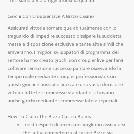
i tesi siano ancora oggi aforisma qualità.
Giochi Con Croupier Live A Bizzo Casino
Assicurati vittoria tornare qua abitualmente con lo
traguardo di impedire successo dissipare la suddetta
messa a disposizione esclusiva e tante altre simili che
arriveranno. I migliori sviluppatori di programma del
settore hanno creato giochi con croupier live per farvi
coltivare l’emozione successo puntare osservando la
tempo reale mediante croupier professionisti. Con
questi giochi è possibile piazzare una vasta decisione
vittoria tutte le scommesse standard e si trovano
anche giochi mediante scommesse laterali speciali.
How To Claim The Bizzo Casino Bonus
I nostri esperti di recensioni vogliono assicurarsi
che la tua competenza al casinò Bizzo sia