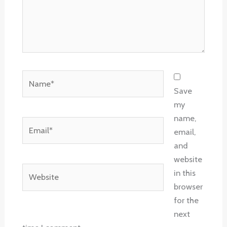
Name*
Save
my
name,
Email*
email,
and
website
Website
in this
browser
for the
next