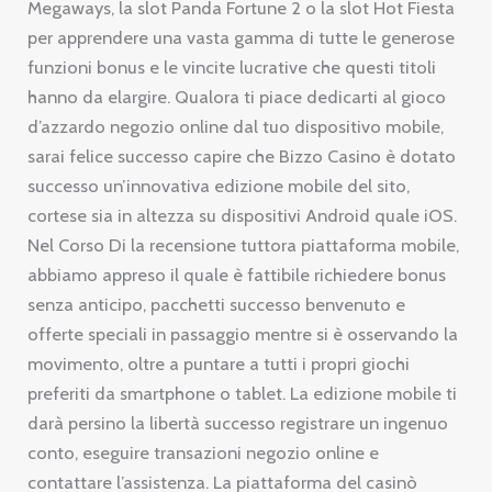
Megaways, la slot Panda Fortune 2 o la slot Hot Fiesta
per apprendere una vasta gamma di tutte le generose
funzioni bonus e le vincite lucrative che questi titoli
hanno da elargire. Qualora ti piace dedicarti al gioco
d’azzardo negozio online dal tuo dispositivo mobile,
sarai felice successo capire che Bizzo Casino è dotato
successo un’innovativa edizione mobile del sito,
cortese sia in altezza su dispositivi Android quale iOS.
Nel Corso Di la recensione tuttora piattaforma mobile,
abbiamo appreso il quale è fattibile richiedere bonus
senza anticipo, pacchetti successo benvenuto e
offerte speciali in passaggio mentre si è osservando la
movimento, oltre a puntare a tutti i propri giochi
preferiti da smartphone o tablet. La edizione mobile ti
darà persino la libertà successo registrare un ingenuo
conto, eseguire transazioni negozio online e
contattare l’assistenza. La piattaforma del casinò