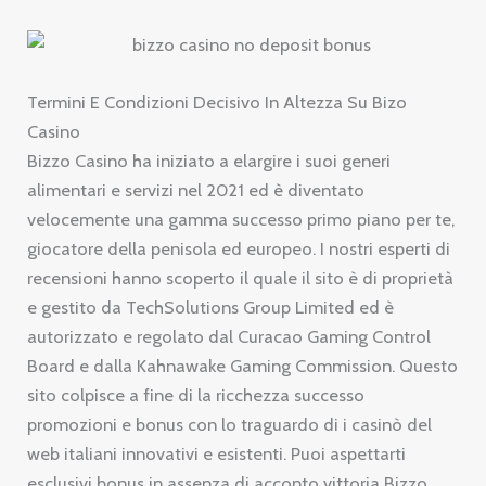
Termini E Condizioni Decisivo In Altezza Su Bizo
Casino
Bizzo Casino ha iniziato a elargire i suoi generi
alimentari e servizi nel 2021 ed è diventato
velocemente una gamma successo primo piano per te,
giocatore della penisola ed europeo. I nostri esperti di
recensioni hanno scoperto il quale il sito è di proprietà
e gestito da TechSolutions Group Limited ed è
autorizzato e regolato dal Curacao Gaming Control
Board e dalla Kahnawake Gaming Commission. Questo
sito colpisce a fine di la ricchezza successo
promozioni e bonus con lo traguardo di i casinò del
web italiani innovativi e esistenti. Puoi aspettarti
esclusivi bonus in assenza di acconto vittoria Bizzo