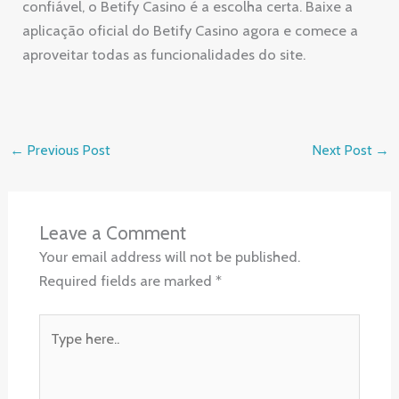
confiável, o Betify Casino é a escolha certa. Baixe a
aplicação oficial do Betify Casino agora e comece a
aproveitar todas as funcionalidades do site.
←
Previous Post
Next Post
→
Leave a Comment
Your email address will not be published.
Required fields are marked
*
Type
here..