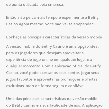
de ponta utilizada pela empresa.
Então, não perca mais tempo e experimente a Betify
Casino agora mesmo. Você não vai se arrepender!
Conheça as principais características da versão mobile
A versão mobile do Betify Casino é uma opção ideal
para os jogadores que desejam aproveitar a
experiência de jogo online em qualquer lugar e a
qualquer momento. Com a aplicação oficial do Betify
Casino, você pode acessar os seus contos, jogar seus
jogos favoritos e aproveitar as promoções e ofertas
exclusivas, tudo de forma segura e confiável.
Uma das principais características da versão mobile
do Betify Casino é a sua facilidade de uso. A aplicação