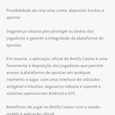
Possibilidade de criar uma conta, depositar fundos e
apostar
Segurança robusta para proteger os dados dos
jogadores e garantir a integridade da plataforma de
apostas
Em resumo, a aplicaçáo oficial do Betify Casino é uma
ferramenta à disposição dos jogadores que permite
acesso à plataforma de apostas em qualquer
momento e lugar, com uma interface de utilizador
amigável e intuitiva, segurança robusta e suporte a
sistemas operacionais Android e iOS.
Benefícios de jogar no Betify Casino com a versão
mobile e aplicação oficial