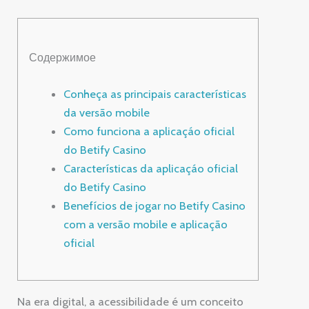
Содержимое
Conheça as principais características
da versão mobile
Como funciona a aplicaçáo oficial
do Betify Casino
Características da aplicaçáo oficial
do Betify Casino
Benefícios de jogar no Betify Casino
com a versão mobile e aplicação
oficial
Na era digital, a acessibilidade é um conceito