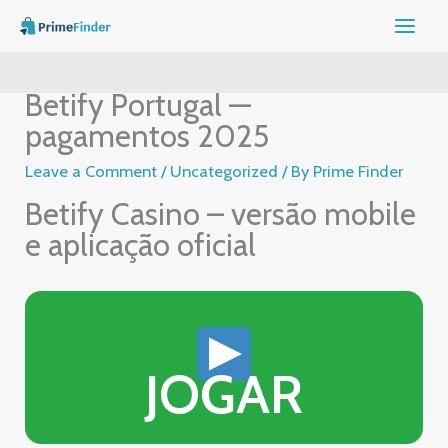
Skip
to
content
Betify Portugal —
pagamentos 2025
Leave a Comment
/
Uncategorized
/ By
Prime Finder
Betify Casino – versão mobile
e aplicação oficial
JOGAR