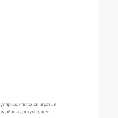
пулярных способов играть в
 удобно и доступно, чем