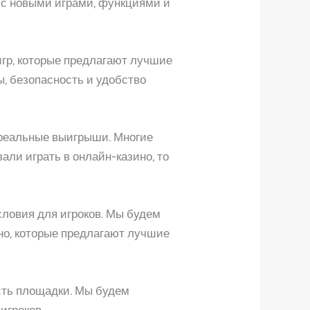
 с новыми играми, функциями и
гр, которые предлагают лучшие
ы, безопасность и удобство
ь реальные выигрыши. Многие
али играть в онлайн-казино, то
словия для игроков. Мы будем
но, которые предлагают лучшие
сть площадки. Мы будем