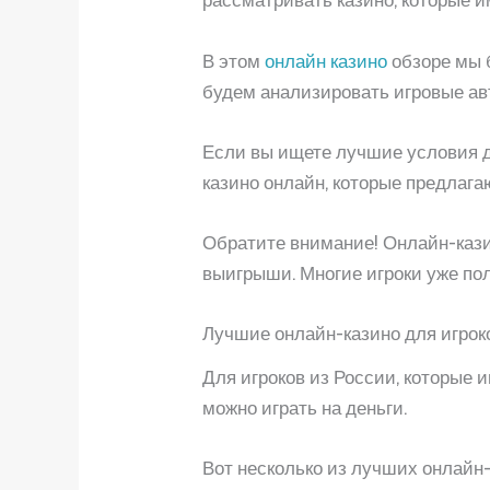
рассматривать казино, которые 
В этом
онлайн казино
обзоре мы 
будем анализировать игровые ав
Если вы ищете лучшие условия дл
казино онлайн, которые предлага
Обратите внимание! Онлайн-казин
выигрыши. Многие игроки уже по
Лучшие онлайн-казино для игрок
Для игроков из России, которые 
можно играть на деньги.
Вот несколько из лучших онлайн-