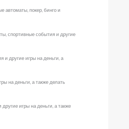
ые автоматы, покер, бинго и
аты, спортивные события и другие
я и другие игры на деньги, а
гры на деньги, а также делать
 другие игры на деньги, а также