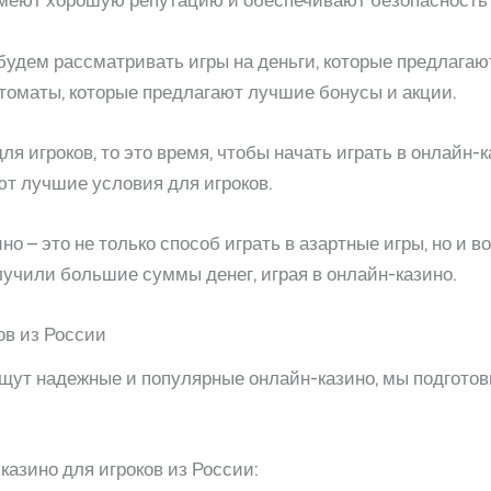
имеют хорошую репутацию и обеспечивают безопасность 
будем рассматривать игры на деньги, которые предлага
томаты, которые предлагают лучшие бонусы и акции.
я игроков, то это время, чтобы начать играть в онлайн
ют лучшие условия для игроков.
о – это не только способ играть в азартные игры, но и 
лучили большие суммы денег, играя в онлайн-казино.
ов из России
ищут надежные и популярные онлайн-казино, мы подгото
казино для игроков из России: