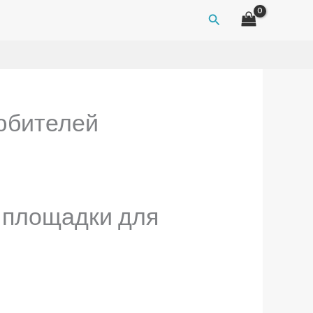
Search
юбителей
 площадки для