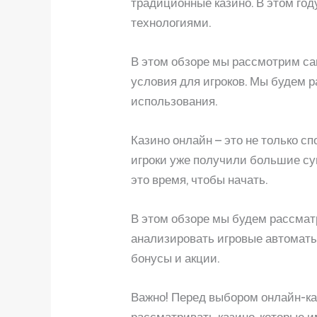
традиционные казино. В этом го
технологиями.
В этом обзоре мы рассмотрим са
условия для игроков. Мы будем р
использования.
Казино онлайн – это не только с
игроки уже получили большие сум
это время, чтобы начать.
В этом обзоре мы будем рассмат
анализировать игровые автоматы
бонусы и акции.
Важно! Перед выбором онлайн-ка