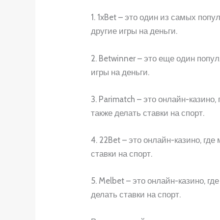
1. 1xBet – это один из самых поп
другие игры на деньги.
2. Betwinner – это еще один поп
игры на деньги.
3. Parimatch – это онлайн-казино
также делать ставки на спорт.
4. 22Bet – это онлайн-казино, где
ставки на спорт.
5. Melbet – это онлайн-казино, г
делать ставки на спорт.