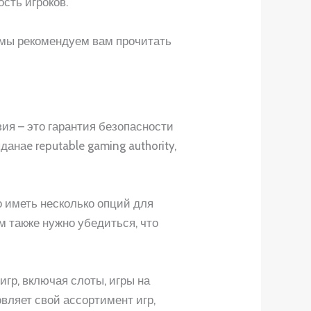
сть игроков.
 мы рекомендуем вам прочитать
я – это гарантия безопасности
наe reputable gaming authority,
 иметь несколько опций для
Вам также нужно убедиться, что
гр, включая слоты, игры на
овляет свой ассортимент игр,