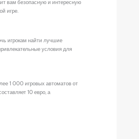
чит вам безопасную и интересную
ой игре.
очь игрокам найти лучшие
 привлекательные условия для
олее 1 000 игровых автоматов от
оставляет 10 евро, а