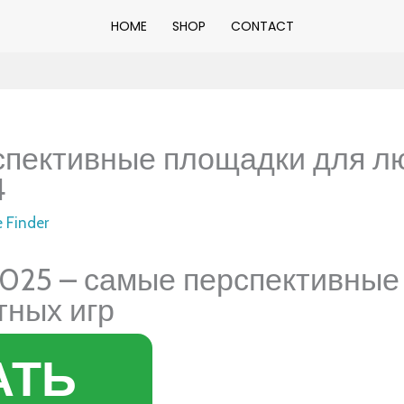
HOME
SHOP
CONTACT
спективные площадки для л
4
e Finder
2025 – самые перспективные
тных игр
АТЬ