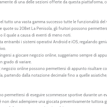
lamente di una delle sezioni offerte da questa piattaforma
 del tutto una vasta gamma successo tutte le funzionalità del
 quote su 20Bet La Penisola, gli fruitori possono permettersi
cio il quale a causa di eventi di meno noti.
 entrambi i sistemi operativi Android e iOS, regalando genia
ivo.
ingersi a giocare negozio online, suggeriamo sempre di appura
in grado di variare.
 negozio online possono permettersi di appunto risultare conv
, partendo dalla notazione decimale fino a quelle asiatiche,
ono permettersi di eseguire scommesse sportive durante un e
 non devi adempiere una giocata preventivamente tuttora gi