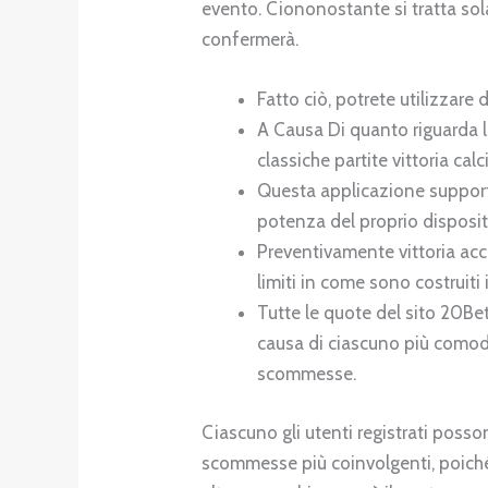
evento. Ciononostante si tratta so
confermerà.
Fatto ciò, potrete utilizzare
A Causa Di quanto riguarda le
classiche partite vittoria cal
Questa applicazione supporta
potenza del proprio disposit
Preventivamente vittoria acc
limiti in come sono costruiti 
Tutte le quote del sito 20Bet
causa di ciascuno più comoda
scommesse.
Ciascuno gli utenti registrati poss
scommesse più coinvolgenti, poiché