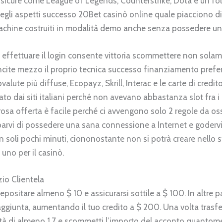
te sicure come League of Legends, Counterstrike, Dota e un fol
gli aspetti successo 20Bet casinò online quale piacciono di pi
t machine costruiti in modalità demo anche senza possedere u
 effettuare il login consente vittoria scommettere non sola
incite mezzo il proprio tecnica successo finanziamento prefer
ovalute più diffuse, Ecopayz, Skrill, Interac e le carte di credito
o dai siti italiani perché non avevano abbastanza slot fra i q
rosa offerta è facile perché ci avvengono solo 2 regole da os
rvi di possedere una sana connessione a Internet e godervi 
ti in soli pochi minuti, ciononostante non si potrà creare nel
uno per il casinò.
zio Clientela
epositare almeno $ 10 e assicurarsi sottile a $ 100. In altre 
ggiunta, aumentando il tuo credito a $ 200. Una volta trasferi
 di almeno 1,7 e scommetti l’importo del acconto quantomeno 