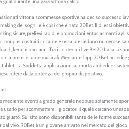
a goal durante una gara vittoria calcio.
sionati vittoria scommesse sportive ha deciso successo lav
kmaking dei sogni, e è così che è nato 20Bet. Il di essi obiett
ng sicure, prelievi rapidi e promozioni entusiasmanti agli sc
vo, croupier costruiti in carne e ossa presiedono numerose sale 
jack, keno e baccarat. Tra i contenuti live Bet20 Italia si son
zioni a premi e ruote musicali. Mediante l’app 20 Bet accedi e
n tablet. La Suddetta applicazione supporta ambedue i sistem
rescindere dalla potenza del proprio dispositivo.
bet
e mediante eventi a grado generale neppure solamente sportiv
 e usarlo per scommettere. I giocatori il quale cercano un’es
o giusto. Sul sito sono disponibili tante de le forme succes
er dal vivo. 20Bet è un giovane arrivato nel mercato del gioco 