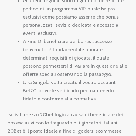
Gli utenti regolari sono in grado di beneficiare
perfino di un programma VIP, quale ha pro
esclusivi come possiamo asserire che bonus
personalizzati, sevizio dedicata e accesso a
eventi esclusivi.
A Fine Di beneficiare del bonus successo
benvenuto, è fondamentale onorare
determinati requisiti di giocata, il quale
possono permettersi di variare in questione alle
offerte speciali osservando la passaggio.
Una Singola volta creato il vostro account
Bet20, dovrete verificarlo per mantenerlo
fidato e conforme alla normativa.
Iscriviti mezzo 20bet login a causa di beneficiare dei
pro esclusivi con lo traguardo di i giocatori italiani.
20Bet è il posto ideale a fine di godersi scommesse