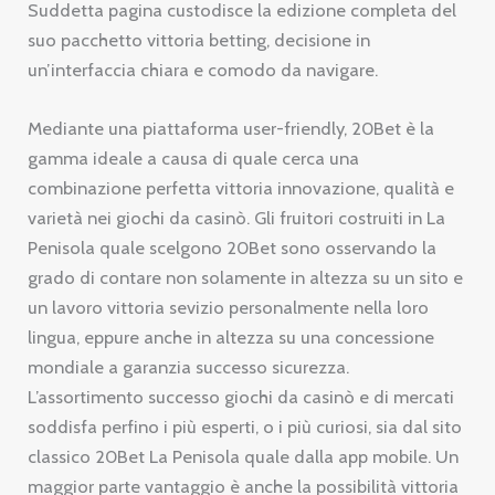
Suddetta pagina custodisce la edizione completa del
suo pacchetto vittoria betting, decisione in
un’interfaccia chiara e comodo da navigare.
Mediante una piattaforma user-friendly, 20Bet è la
gamma ideale a causa di quale cerca una
combinazione perfetta vittoria innovazione, qualità e
varietà nei giochi da casinò. Gli fruitori costruiti in La
Penisola quale scelgono 20Bet sono osservando la
grado di contare non solamente in altezza su un sito e
un lavoro vittoria sevizio personalmente nella loro
lingua, eppure anche in altezza su una concessione
mondiale a garanzia successo sicurezza.
L’assortimento successo giochi da casinò e di mercati
soddisfa perfino i più esperti, o i più curiosi, sia dal sito
classico 20Bet La Penisola quale dalla app mobile. Un
maggior parte vantaggio è anche la possibilità vittoria