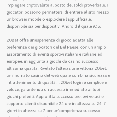
impiegare criptovalute al posto del soldi proverbiale. I
giocatori possono permettersi di entrare al sito mezzo
un browser mobile o esplodere l’app ufficiale,
disponibile sia per dispositivi Android il quale iOS.
20Bet offre un’esperienza di gioco adatta alle
preferenze dei giocatori del Bel Paese, con un ampio
assortimento di eventi sportivi italiani e italiane ed
europee, in aggiunta a giochi da casinò successo
altissima qualità. Rivelato l’alterazione vittoria 20bet,
un rinomato casinò del web quale combina sicurezza e
intrattenimento di qualità. Il 20bet login è semplice e
veloce, garantendo un accesso immediato ai tuoi
giochi preferiti. Approfitta successo prelievi veloci e
supporto clienti disponibile 24 ore in altezza su 24, 7
giorni in altezza su 7, per un’competenza successo