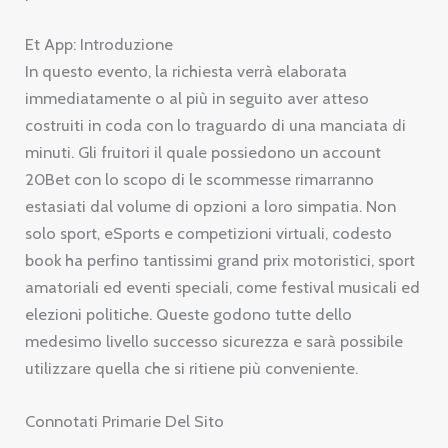
Et App: Introduzione
In questo evento, la richiesta verrà elaborata
immediatamente o al più in seguito aver atteso
costruiti in coda con lo traguardo di una manciata di
minuti. Gli fruitori il quale possiedono un account
20Bet con lo scopo di le scommesse rimarranno
estasiati dal volume di opzioni a loro simpatia. Non
solo sport, eSports e competizioni virtuali, codesto
book ha perfino tantissimi grand prix motoristici, sport
amatoriali ed eventi speciali, come festival musicali ed
elezioni politiche. Queste godono tutte dello
medesimo livello successo sicurezza e sarà possibile
utilizzare quella che si ritiene più conveniente.
Connotati Primarie Del Sito