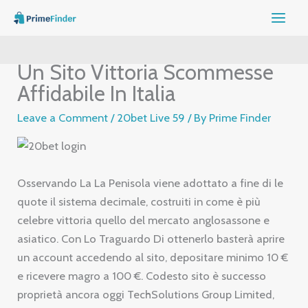
Skip
to
content
Un Sito Vittoria Scommesse
Affidabile In Italia
Leave a Comment
/
20bet Live 59
/ By
Prime Finder
Osservando La La Penisola viene adottato a fine di le
quote il sistema decimale, costruiti in come è più
celebre vittoria quello del mercato anglosassone e
asiatico. Con Lo Traguardo Di ottenerlo basterà aprire
un account accedendo al sito, depositare minimo 10 €
e ricevere magro a 100 €. Codesto sito è successo
proprietà ancora oggi TechSolutions Group Limited,