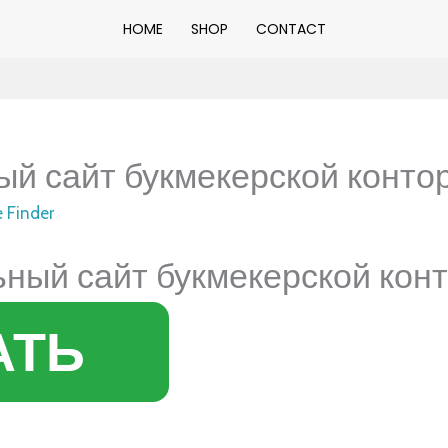
HOME
SHOP
CONTACT
й сайт букмекерской конто
e Finder
ный сайт букмекерской конт
АТЬ