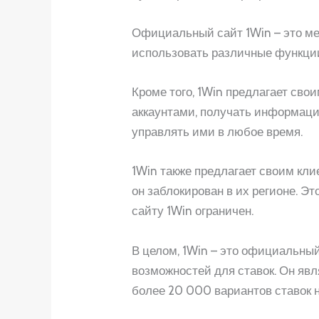
Официальный сайт 1Win – это мес
использовать различные функции
Кроме того, 1Win предлагает сво
аккаунтами, получать информацию
управлять ими в любое время.
1Win также предлагает своим кли
он заблокирован в их регионе. Эт
сайту 1Win ограничен.
В целом, 1Win – это официальный
возможностей для ставок. Он явл
более 20 000 вариантов ставок 