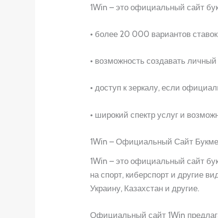
1Win – это официальный сайт бук
• более 20 000 вариантов ставок
• возможность создавать личный 
• доступ к зеркалу, если официал
• широкий спектр услуг и возможн
1Win – Официальный Сайт Букме
1Win – это официальный сайт бук
на спорт, киберспорт и другие в
Украину, Казахстан и другие.
Официальный сайт 1Win предлаг