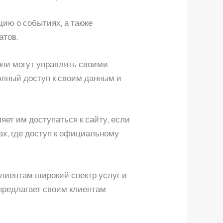
цию о событиях, а также
атов.
 они могут управлять своими
полный доступ к своим данным и
яет им доступаться к сайту, если
нах, где доступ к официальному
клиентам широкий спектр услуг и
 предлагает своим клиентам