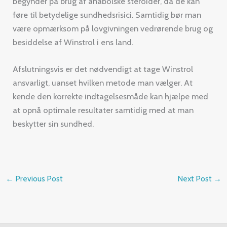
begynder på brug af anabolske steroider, da de kan
føre til betydelige sundhedsrisici. Samtidig bør man
være opmærksom på lovgivningen vedrørende brug og
besiddelse af Winstrol i ens land.
Afslutningsvis er det nødvendigt at tage Winstrol
ansvarligt, uanset hvilken metode man vælger. At
kende den korrekte indtagelsesmåde kan hjælpe med
at opnå optimale resultater samtidig med at man
beskytter sin sundhed.
←
Previous Post
Next Post
→