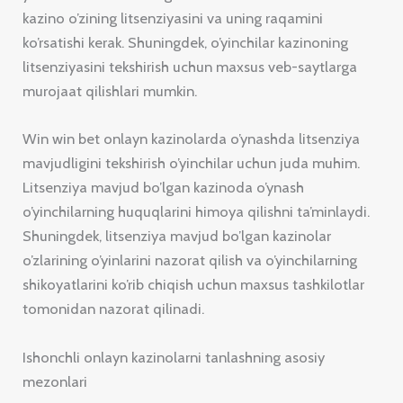
kazino o’zining litsenziyasini va uning raqamini
ko’rsatishi kerak. Shuningdek, o’yinchilar kazinoning
litsenziyasini tekshirish uchun maxsus veb-saytlarga
murojaat qilishlari mumkin.
Win win bet onlayn kazinolarda o’ynashda litsenziya
mavjudligini tekshirish o’yinchilar uchun juda muhim.
Litsenziya mavjud bo’lgan kazinoda o’ynash
o’yinchilarning huquqlarini himoya qilishni ta’minlaydi.
Shuningdek, litsenziya mavjud bo’lgan kazinolar
o’zlarining o’yinlarini nazorat qilish va o’yinchilarning
shikoyatlarini ko’rib chiqish uchun maxsus tashkilotlar
tomonidan nazorat qilinadi.
Ishonchli onlayn kazinolarni tanlashning asosiy
mezonlari