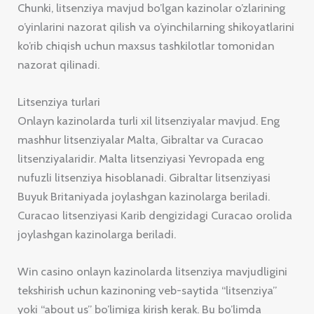
Chunki, litsenziya mavjud bo’lgan kazinolar o’zlarining
o’yinlarini nazorat qilish va o’yinchilarning shikoyatlarini
ko’rib chiqish uchun maxsus tashkilotlar tomonidan
nazorat qilinadi.
Litsenziya turlari
Onlayn kazinolarda turli xil litsenziyalar mavjud. Eng
mashhur litsenziyalar Malta, Gibraltar va Curacao
litsenziyalaridir. Malta litsenziyasi Yevropada eng
nufuzli litsenziya hisoblanadi. Gibraltar litsenziyasi
Buyuk Britaniyada joylashgan kazinolarga beriladi.
Curacao litsenziyasi Karib dengizidagi Curacao orolida
joylashgan kazinolarga beriladi.
Win casino onlayn kazinolarda litsenziya mavjudligini
tekshirish uchun kazinoning veb-saytida “litsenziya”
yoki “about us” bo’limiga kirish kerak. Bu bo’limda