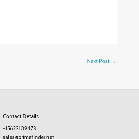
Next Post
→
Contact Details
+15622109473
sales@primefinder.net