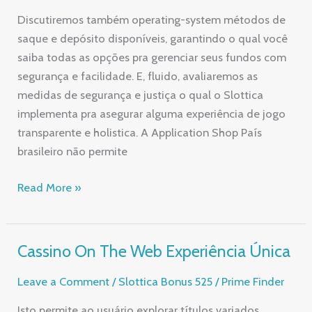
Seguridad
Discutiremos também operating-system métodos de
E
saque e depósito disponíveis, garantindo o qual você
Bônus
saiba todas as opções pra gerenciar seus fundos com
Vantajosos
segurança e facilidade. E, fluido, avaliaremos as
medidas de segurança e justiça o qual o Slottica
implementa pra asegurar alguma experiência de jogo
transparente e holistica. A Application Shop País
brasileiro não permite
Read More »
Cassino On The Web Experiência Única
Cassino
On
Leave a Comment
/
Slottica Bonus 525
/
Prime Finder
The
Web
Isto permite ao usuário explorar títulos variados