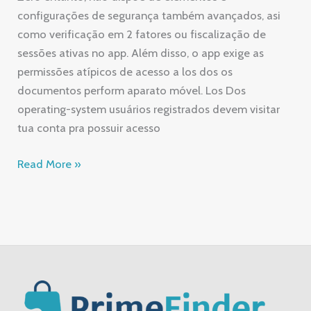
Bônus,
configurações de segurança também avançados, asi
Jogos
como verificação em 2 fatores ou fiscalização de
E
sessões ativas no app. Além disso, o app exige as
Logon
permissões atípicos de acesso a los dos os
Rápido
documentos perform aparato móvel. Los Dos
operating-system usuários registrados devem visitar
tua conta pra possuir acesso
Read More »