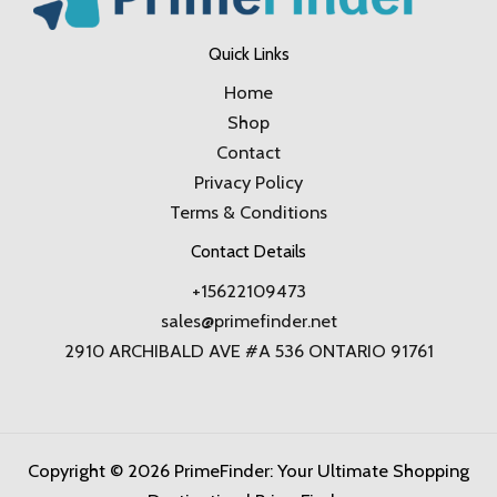
Quick Links
Home
Shop
Contact
Privacy Policy
Terms & Conditions
Contact Details
+15622109473
sales@primefinder.net
2910 ARCHIBALD AVE #A 536 ONTARIO 91761
Copyright © 2026 PrimeFinder: Your Ultimate Shopping