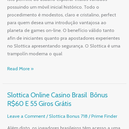
Experiência
possuindo um móvil inicial histórico. Todo o
Única
procedimento é modestos, claro e cristalino, perfect
para quem desea uma introdução vantajosa ao
planeta de games on-line. O benefício válido tanto
afin de iniciantes quanto pra apostadores experientes
no Slottica apresentando segurança. O Slottica é uma
trampolín moderna o qual
Read More »
Slottica Online Casino Brasil ️ Bônus
Slottica
Online
R$60 E 55 Giros Grátis
Casino
Leave a Comment
/
Slottica Bonus 718
/
Prime Finder
Brasil
Além disto, os jogadores brasileiros têm acesso a uma