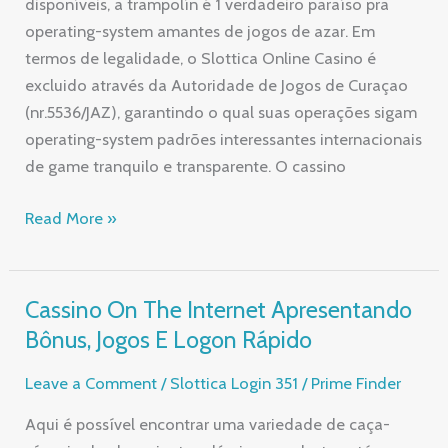
disponíveis, a trampolín é 1 verdadeiro paraíso pra
operating-system amantes de jogos de azar. Em
Site
termos de legalidade, o Slottica Online Casino é
Oficial
excluido através da Autoridade de Jogos de Curaçao
Slottica
(nr.5536/JAZ), garantindo o qual suas operações sigam
Com
operating-system padrões interessantes internacionais
de game tranquilo e transparente. O cassino
Read More »
Cassino On The Internet Apresentando
Cassino
On
Bônus, Jogos E Logon Rápido
The
Leave a Comment
/
Slottica Login 351
/
Prime Finder
Internet
Apresentando
Aqui é possível encontrar uma variedade de caça-
Bônus,