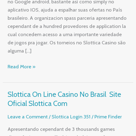
no Google android, bastante asi como simply no
Internet
aplicativo IOS, ajuda a espalhar suas ofertas no País
Do
brasileiro. A organizacion spass parceria apresentando
Brasil
cependant de a hundred provedores de application la
cual concedem acesso a uma importante variedade
de jogos pra jogar. Os torneios no Slottica Casino são
alguma […]
Read More »
Slottica On Line Casino No Brasil ️ Site
Slottica
On
Oficial Slottica Com
Line
Leave a Comment
/
Slottica Login 351
/
Prime Finder
Casino
No
Apresentando cependant de 3 thousands games
Brasil