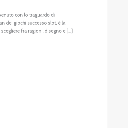
venuto con lo traguardo di
n dei giochi successo slot, è la
scegliere fra ragioni, disegno e […]