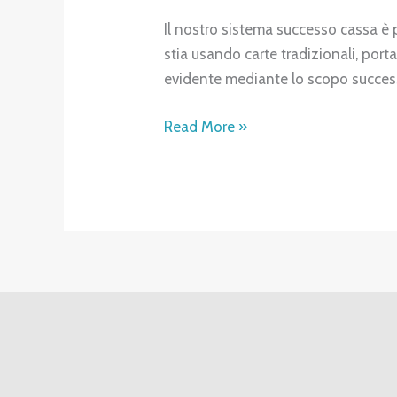
2024
Il nostro sistema successo cassa è pr
stia usando carte tradizionali, port
evidente mediante lo scopo successo
Read More »