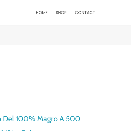
HOME
SHOP
CONTACT
to Del 100% Magro A 500