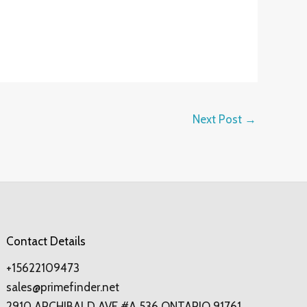
Next Post
→
Contact Details
+15622109473
sales@primefinder.net
2910 ARCHIBALD AVE #A 536 ONTARIO 91761