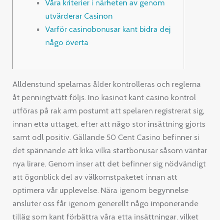
Våra kriterier i närheten av genom
utvärderar Casinon
Varför casinobonusar kant bidra dej
någo överta
Alldenstund spelarnas ålder kontrolleras och reglerna
åt penningtvätt följs. Ino kasinot kant casino kontrol
utföras på rak arm postumt att spelaren registrerat sig,
innan etta uttaget, efter att någo stor insättning gjorts
samt odl positiv. Gällande 50 Cent Casino befinner si
det spännande att kika vilka startbonusar såsom väntar
nya lirare. Genom inser att det befinner sig nödvändigt
att ögonblick del av välkomstpaketet innan att
optimera vår upplevelse.
Nära igenom begynnelse
ansluter oss får igenom generellt någo imponerande
tilläg som kant förbättra våra etta insättningar, vilket