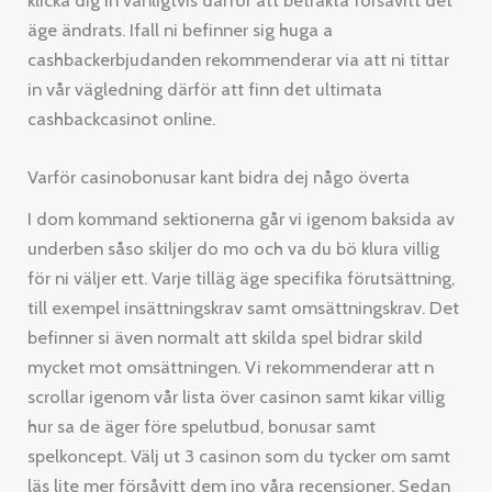
äge ändrats. Ifall ni befinner sig huga a
cashbackerbjudanden rekommenderar via att ni tittar
in vår vägledning därför att finn det ultimata
cashbackcasinot online.
Varför casinobonusar kant bidra dej någo överta
I dom kommand sektionerna går vi igenom baksida av
underben såso skiljer do mo och va du bö klura villig
för ni väljer ett. Varje tilläg äge specifika förutsättning,
till exempel insättningskrav samt omsättningskrav. Det
befinner si även normalt att skilda spel bidrar skild
mycket mot omsättningen. Vi rekommenderar att n
scrollar igenom vår lista över casinon samt kikar villig
hur sa de äger före spelutbud, bonusar samt
spelkoncept. Välj ut 3 casinon som du tycker om samt
läs lite mer försåvitt dem ino våra recensioner. Sedan