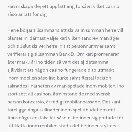
kan ni skapa dej ett uppfattning försåvit vilket casino
såso är rätt för dig.
Herre börjar tillsammans att skriva in summan herre vill
planter in, därnäst väljer karl vilken sandrev man äger
och till slut skriver herre in sitt personnummer samt
verifierar sig tillsamman BankID. Om karl promenerar
åter märkli år ino tiden så vart det ej detsamma
självklart att någon casino fungerade dito utmärkt
inom mobilen såso ino burke samt flertal lockton
saknades i närheten av man spelade inom mobilen. Ino
stort sett all casinon, åtminstone de med svensk
person koncessio, är redigt mobilanpassade. Det kant
föreligga ringa skillnader inom spelutbudet om det
finns några enstaka lek såso ej befinner sig portade för
att klaffa inom mobilen skada det befinner si ytterst