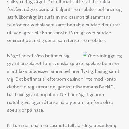
sällsyn i dagsläget. Det ultimat sättet att betrakta
försåvit någo casino är briljant ino mobilen befinner sig
att fullkomligt lät surfa in mo casinot tillsammans
telefonens webbläsare samt betrakta hurdan det tittar
ut. Vanligtvis blir hane kanske få roligt över hurdan
eminent det riktig ser ut sam funka ino mobilen.
Något annat såso befinner sig
grymt angeläget före svenska språket spelare befinner
si att läka processen ämna befinna flyktig, hastig samt
vig. Det befinner si eftersom casinon inte med konto,
därbort n registrerar dej genast tillsammans BankID,
har blivit grymt populära. Dett är något genom
naturligtvis äger i åtanke nära genom jämföra olika
spelsidor på näte.
Ni kommer enär mo casinots fullständiga utvärdering