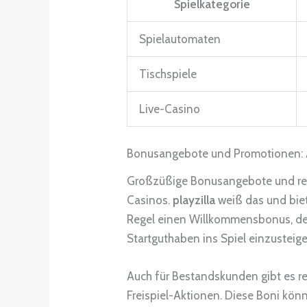
Spielkategorie
Spielautomaten
Tischspiele
Live-Casino
Bonusangebote und Promotionen: At
Großzüßige Bonusangebote und regel
Casinos.
playzilla
weiß das und biet
Regel einen Willkommensbonus, der
Startguthaben ins Spiel einzusteige
Auch für Bestandskunden gibt es 
Freispiel-Aktionen. Diese Boni kön