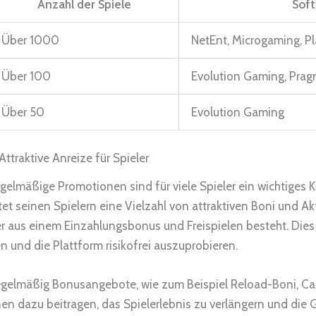
Anzahl der Spiele
Soft
Über 1000
NetEnt, Microgaming, P
Über 100
Evolution Gaming, Prag
Über 50
Evolution Gaming
traktive Anreize für Spieler
mäßige Promotionen sind für viele Spieler ein wichtiges Kr
et seinen Spielern eine Vielzahl von attraktiven Boni und Akt
 aus einem Einzahlungsbonus und Freispielen besteht. Dies 
n und die Plattform risikofrei auszuprobieren.
regelmäßig Bonusangebote, wie zum Beispiel Reload-Boni, C
nen dazu beitragen, das Spielerlebnis zu verlängern und die