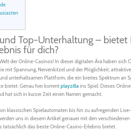
nde
husiasten
und Top-Unterhaltung – bietet P
bnis für dich?
elt der Online-Casinos! In dieser digitalen Ära haben sich 
ie mit Spannung, Nervenkitzel und der Möglichkeit, attraktive
 und unterhaltsamen Plattform, die ein breites Spektrum an S
ce bietet. Genau hier kommt
playzilla
ins Spiel. Dieses Online
d hat sich in kurzer Zeit einen Namen gemacht.
 von klassischen Spielautomaten bis hin zu aufregenden Liv
erden uns in diesem Artikel genauer mit den verschiedene
 tatsächlich das beste Online-Casino-Erlebnis bietet.