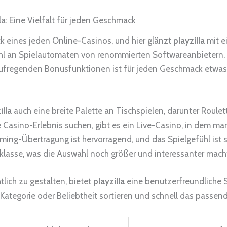
a: Eine Vielfalt für jeden Geschmack
k eines jeden Online-Casinos, und hier glänzt
playzilla
mit e
ahl an Spielautomaten von renommierten Softwareanbietern. 
ufregenden Bonusfunktionen ist für jeden Geschmack etwas d
illa
auch eine breite Palette an Tischspielen, darunter Roulett
e Casino-Erlebnis suchen, gibt es ein Live-Casino, in dem ma
aming-Übertragung ist hervorragend, und das Spielgefühl ist se
lklasse, was die Auswahl noch größer und interessanter mach
tlich zu gestalten, bietet
playzilla
eine benutzerfreundliche S
Kategorie oder Beliebtheit sortieren und schnell das passend