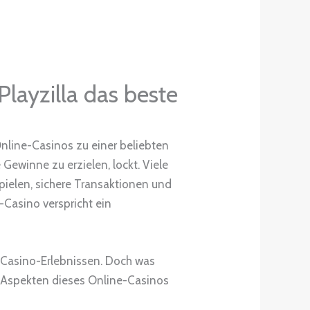
layzilla das beste
Online-Casinos zu einer beliebten
 Gewinne zu erzielen, lockt. Viele
pielen, sichere Transaktionen und
-Casino verspricht ein
e-Casino-Erlebnissen. Doch was
n Aspekten dieses Online-Casinos