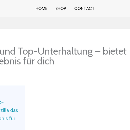
HOME
SHOP
CONTACT
und Top-Unterhaltung – bietet P
bnis für dich
p-
zilla das
nis für