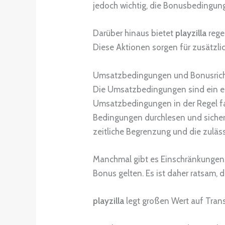
jedoch wichtig, die Bonusbedingun
Darüber hinaus bietet
playzilla
rege
Diese Aktionen sorgen für zusätz
Umsatzbedingungen und Bonusrich
Die Umsatzbedingungen sind ein e
Umsatzbedingungen in der Regel fa
Bedingungen durchlesen und sichers
zeitliche Begrenzung und die zuläss
Manchmal gibt es Einschränkungen b
Bonus gelten. Es ist daher ratsam,
playzilla
legt großen Wert auf Tran