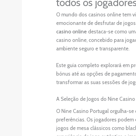
todos os jogadores
O mundo dos casinos online tem v
emocionante de desfrutar de jogos 
casino online
destaca-se como uma 
casino online, concebido para joga
ambiente seguro e transparente.
Este guia completo explorará em p
bónus até as opções de pagamento,
transformar as suas sessões de jog
A Seleção de Jogos do Nine Casino
O Nine Casino Portugal orgulha-se 
preferências. Os jogadores podem e
jogos de mesa clássicos como black