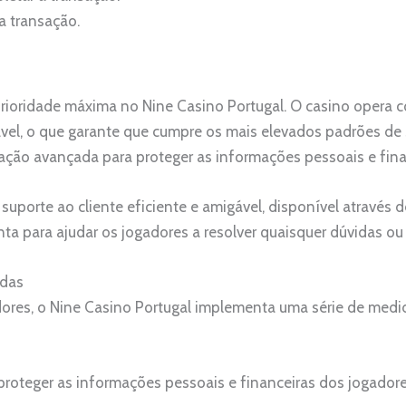
 transação.
ioridade máxima no Nine Casino Portugal. O casino opera co
vel, o que garante que cumpre os mais elevados padrões de s
ptação avançada para proteger as informações pessoais e fin
uporte ao cliente eficiente e amigável, disponível através de
ta para ajudar os jogadores a resolver quaisquer dúvidas o
adas
dores, o Nine Casino Portugal implementa uma série de medi
 proteger as informações pessoais e financeiras dos jogadore