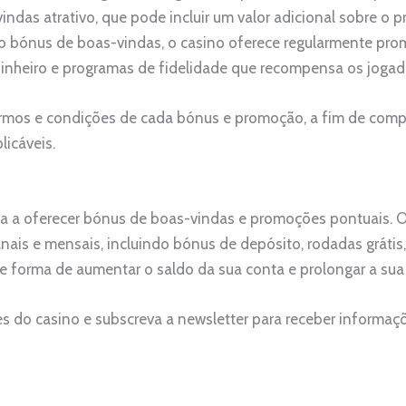
das atrativo, que pode incluir um valor adicional sobre o pr
do bónus de boas-vindas, o casino oferece regularmente pr
inheiro e programas de fidelidade que recompensa os jogado
ermos e condições de cada bónus e promoção, a fim de compr
licáveis.
ita a oferecer bónus de boas-vindas e promoções pontuais. 
is e mensais, incluindo bónus de depósito, rodadas grátis,
 forma de aumentar o saldo da sua conta e prolongar a sua 
 do casino e subscreva a newsletter para receber informaçõ