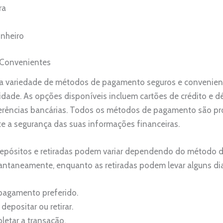
ra
nheiro
 Convenientes
ma variedade de métodos de pagamento seguros e convenien
lidade. As opções disponíveis incluem cartões de crédito e déb
ransferências bancárias. Todos os métodos de pagamento são p
e a segurança das suas informações financeiras.
pósitos e retiradas podem variar dependendo do método de
antaneamente, enquanto as retiradas podem levar alguns dia
pagamento preferido.
depositar ou retirar.
letar a transação.