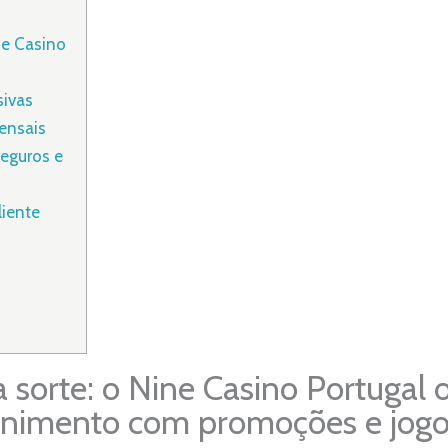
ne Casino
sivas
ensais
eguros e
liente
 sorte: o Nine Casino Portugal
enimento com promoções e jogos