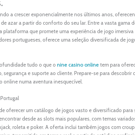
.
indo a crescer exponencialmente nos últimos anos, oferece
de azar a partir do conforto do seu lar. Entre a vasta gama 
plataforma que promete uma experiência de jogo imersiva e
dores portugueses, oferece uma seleção diversificada de jog
rofundidade tudo o que o
nine casino online
tem para oferec
 segurança e suporte ao cliente. Prepare-se para descobrir
o online numa aventura inesquecível.
 Portugal
de oferecer um catálogo de jogos vasto e diversificado para 
ncontrar desde as slots mais populares, com temas variados
jack, roleta e poker. A oferta inclui também jogos com crou