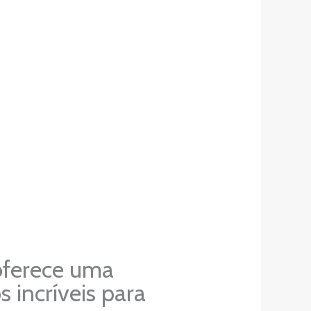
 oferece uma
 incríveis para