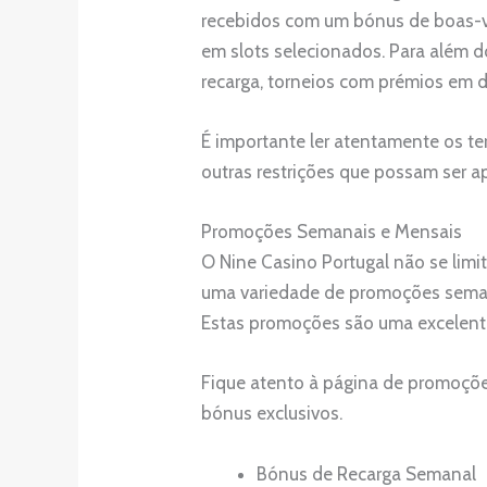
recebidos com um bónus de boas-vin
em slots selecionados. Para além 
recarga, torneios com prémios em d
É importante ler atentamente os t
outras restrições que possam ser ap
Promoções Semanais e Mensais
O Nine Casino Portugal não se lim
uma variedade de promoções semana
Estas promoções são uma excelente
Fique atento à página de promoções
bónus exclusivos.
Bónus de Recarga Semanal