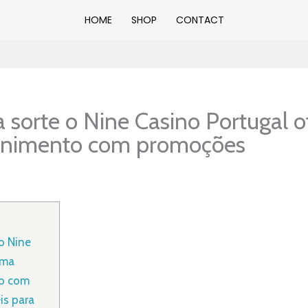
HOME
SHOP
CONTACT
a sorte o Nine Casino Portugal 
tenimento com promoções
 o Nine
uma
to com
is para