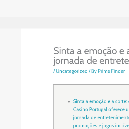
Skip
to
content
Sinta a emoção e 
jornada de entre
/
Uncategorized
/ By
Prime Finder
Sinta a emoção e a sorte:
Casino Portugal oferece 
jornada de entretenimen
promoções e jogos incríve