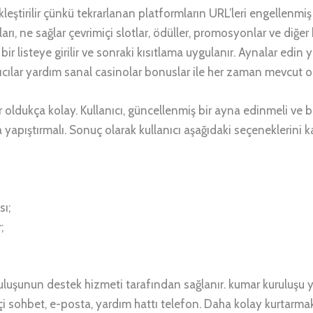
leştirilir çünkü tekrarlanan platformların URL’leri engellenmiş 
ları, ne sağlar çevrimiçi slotlar, ödüller, promosyonlar ve diğer
 bir listeye girilir ve sonraki kısıtlama uygulanır. Aynalar edin
yıcılar yardım sanal casinolar bonuslar ile her zaman mevcut 
r oldukça kolay. Kullanıcı, güncellenmiş bir ayna edinmeli ve 
 yapıştırmalı. Sonuç olarak kullanıcı aşağıdaki seçeneklerini 
sı;
;
ruluşunun destek hizmeti tarafından sağlanır. kumar kuruluşu 
imiçi sohbet, e-posta, yardım hattı telefon. Daha kolay kurtarm