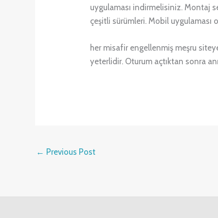
uygulaması indirmelisiniz. Montaj se
çeşitli sürümleri. Mobil uygulaması 
her misafir engellenmiş meşru siteye
yeterlidir. Oturum açtıktan sonra anın
←
Previous Post