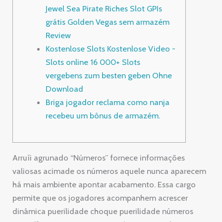
Jewel Sea Pirate Riches Slot GPIs
grátis Golden Vegas sem armazém
Review
Kostenlose Slots Kostenlose Video -
Slots online 16 000+ Slots
vergebens zum besten geben Ohne
Download
Briga jogador reclama como nanja
recebeu um bônus de armazém.
Arruíi agrunado “Números” fornece informações
valiosas acimade os números aquele nunca aparecem
há mais ambiente apontar acabamento. Essa cargo
permite que os jogadores acompanhem acrescer
dinâmica puerilidade choque puerilidade números