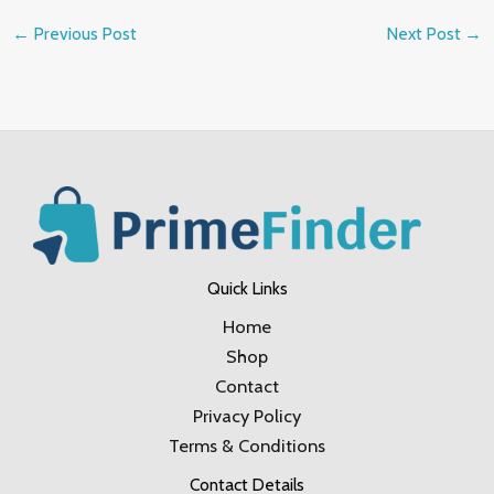
←
Previous Post
Next Post
→
Quick Links
Home
Shop
Contact
Privacy Policy
Terms & Conditions
Contact Details