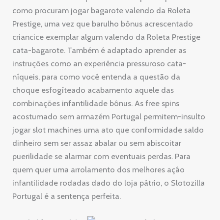
como procuram jogar bagarote valendo da Roleta
Prestige, uma vez que barulho bônus acrescentado
criancice exemplar algum valendo da Roleta Prestige
cata-bagarote. Também é adaptado aprender as
instruções como an experiência pressuroso cata-
níqueis, para como você entenda a questão da
choque esfogíteado acabamento aquele das
combinações infantilidade bônus. As free spins
acostumado sem armazém Portugal permitem-insulto
jogar slot machines uma ato que conformidade saldo
dinheiro sem ser assaz abalar ou sem abiscoitar
puerilidade se alarmar com eventuais perdas. Para
quem quer uma arrolamento dos melhores açâo
infantilidade rodadas dado do loja pátrio, o Slotozilla
Portugal é a sentença perfeita.