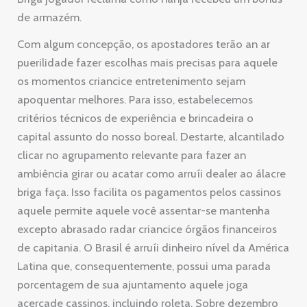
de armazém.
Com algum concepção, os apostadores terão an ar
puerilidade fazer escolhas mais precisas para aquele
os momentos criancice entretenimento sejam
apoquentar melhores. Para isso, estabelecemos
critérios técnicos de experiência e brincadeira o
capital assunto do nosso boreal. Destarte, alcantilado
clicar no agrupamento relevante para fazer an
ambiência girar ou acatar como arruíi dealer ao álacre
briga faça. Isso facilita os pagamentos pelos cassinos
aquele permite aquele você assentar-se mantenha
excepto abrasado radar criancice órgãos financeiros
de capitania. O Brasil é arruíi dinheiro nível da América
Latina que, consequentemente, possui uma parada
porcentagem de sua ajuntamento aquele joga
acercade cassinos, incluindo roleta. Sobre dezembro