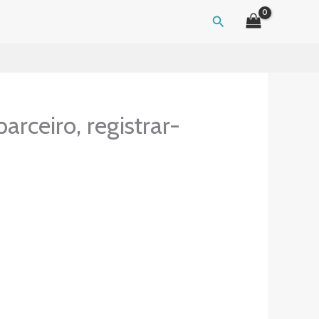
Search
rceiro, registrar-