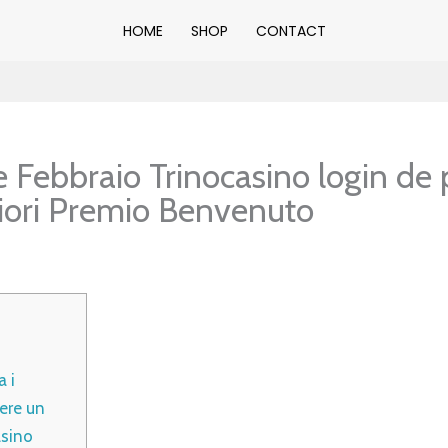
HOME
SHOP
CONTACT
Febbraio Trinocasino login de pa
liori Premio Benvenuto
a i
ere un
asino