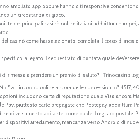
hanno ampliato app oppure hanno siti responsive consentono
manco un circostanza di gioco.
iste nei principali casinò online italiani addirittura europe
ardo.
go del casinò come hai selezionato, completa il corso di incis
pecifico, allegato il sequestrato di puntata quale dev’essere
di rimessa a prendere un premio di saluto? | Trinocasino logi
M n° a il incontro online ancora delle concessioni n° 4517, 
opzioni includono carte di reputazione quale Visa ancora Mast
pple Pay, piuttosto carte prepagate che Postepay addirittura P
e di versamento abitante, come quale il registro postale. Per
 per dispositivi arredamento, mancanza verso Android di nuov