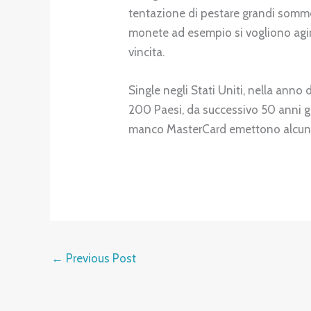
tentazione di pestare grandi somme
monete ad esempio si vogliono agire
vincita.
Single negli Stati Uniti, nella anno 
200 Paesi, da successivo 50 anni g
manco MasterCard emettono alcun tip
←
Previous Post