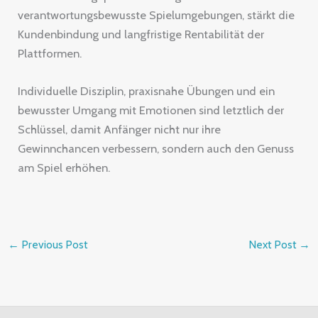
verantwortungsbewusste Spielumgebungen, stärkt die
Kundenbindung und langfristige Rentabilität der
Plattformen.
Individuelle Disziplin, praxisnahe Übungen und ein
bewusster Umgang mit Emotionen sind letztlich der
Schlüssel, damit Anfänger nicht nur ihre
Gewinnchancen verbessern, sondern auch den Genuss
am Spiel erhöhen.
←
Previous Post
Next Post
→