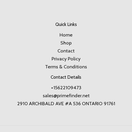
Quick Links
Home
Shop
Contact
Privacy Policy
Terms & Conditions
Contact Details
+15622109473
sales@primefinder.net
2910 ARCHIBALD AVE #A 536 ONTARIO 91761