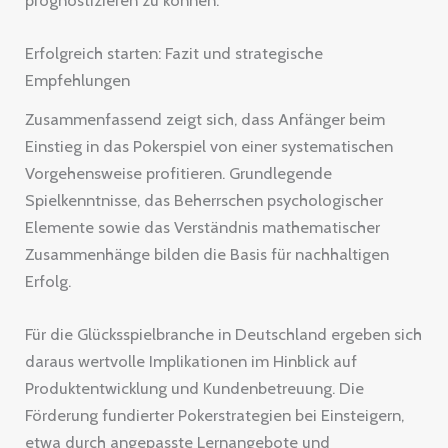
Erfolgreich starten: Fazit und strategische
Empfehlungen
Zusammenfassend zeigt sich, dass Anfänger beim
Einstieg in das Pokerspiel von einer systematischen
Vorgehensweise profitieren. Grundlegende
Spielkenntnisse, das Beherrschen psychologischer
Elemente sowie das Verständnis mathematischer
Zusammenhänge bilden die Basis für nachhaltigen
Erfolg.
Für die Glücksspielbranche in Deutschland ergeben sich
daraus wertvolle Implikationen im Hinblick auf
Produktentwicklung und Kundenbetreuung. Die
Förderung fundierter Pokerstrategien bei Einsteigern,
etwa durch angepasste Lernangebote und