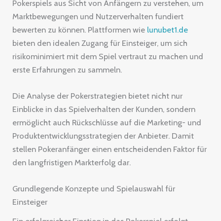
Pokerspiels aus Sicht von Anfängern zu verstehen, um
Marktbewegungen und Nutzerverhalten fundiert
bewerten zu können. Plattformen wie
lunubet1.de
bieten den idealen Zugang für Einsteiger, um sich
risikominimiert mit dem Spiel vertraut zu machen und
erste Erfahrungen zu sammeln.
Die Analyse der Pokerstrategien bietet nicht nur
Einblicke in das Spielverhalten der Kunden, sondern
ermöglicht auch Rückschlüsse auf die Marketing- und
Produktentwicklungsstrategien der Anbieter. Damit
stellen Pokeranfänger einen entscheidenden Faktor für
den langfristigen Markterfolg dar.
Grundlegende Konzepte und Spielauswahl für
Einsteiger
Ein erfolgreicher Einstieg in das Pokerspiel erfolgt