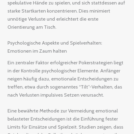
spekulative Hände zu spielen, und sich stattdessen auf
starke Startkarten konzentrieren. Dies minimiert
unnötige Verluste und erleichtert die erste
Orientierung am Tisch.
Psychologische Aspekte und Spielverhalten:
Emotionen im Zaum halten
Ein zentraler Faktor erfolgreicher Pokerstrategien liegt
in der Kontrolle psychologischer Elemente. Anfänger
neigen häufig dazu, emotionale Entscheidungen zu
treffen, etwa durch sogenanntes “Tilt”-Verhalten, das
nach Verlusten impulsives Setzen verursacht.
Eine bewährte Methode zur Vermeidung emotional
belasteter Entscheidungen ist die Einführung fester
Limits für Einsätze und Spielzeit. Studien zeigen, dass