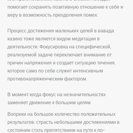
помогает сохранять позитивную отношение к себе и
веру в возможность преодоления помех.
Процесс достижения маленьких целей в вавада
казино тоже является видом медитации в
деятельности. Фокусировка на специфической,
реализуемой задаче переключает внимание от
причин напряжения и создает ситуацию течения,
которое само по себе служит интенсивным
противонапряженческим фактором.
В момент когда фокус на незначительностях
заменяет движение к большим целям
Вопреки на большое количество положительных
результатов, страсть небольшими достижениями в
состоянии стать препятствием на пути к по-