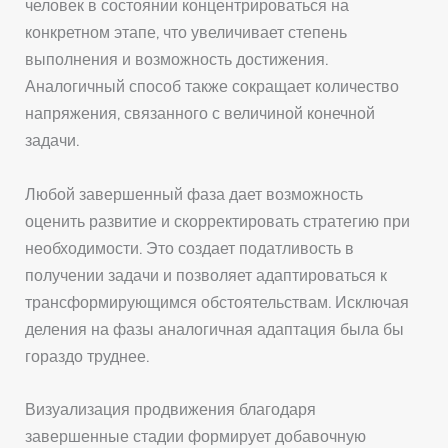
человек в состоянии концентрироваться на
конкретном этапе, что увеличивает степень
выполнения и возможность достижения.
Аналогичный способ также сокращает количество
напряжения, связанного с величиной конечной
задачи.
Любой завершенный фаза дает возможность
оценить развитие и скорректировать стратегию при
необходимости. Это создает податливость в
получении задачи и позволяет адаптироваться к
трансформирующимся обстоятельствам. Исключая
деления на фазы аналогичная адаптация была бы
гораздо труднее.
Визуализация продвижения благодаря
завершенные стадии формирует добавочную