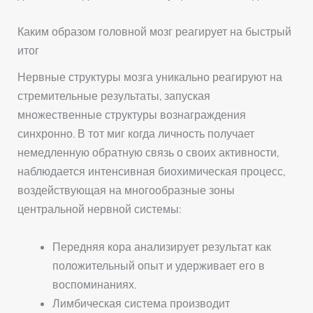
Каким образом головной мозг реагирует на быстрый
итог
Нервные структуры мозга уникально реагируют на
стремительные результаты, запуская
множественные структуры вознаграждения
синхронно. В тот миг когда личность получает
немедленную обратную связь о своих активности,
наблюдается интенсивная биохимическая процесс,
воздействующая на многообразные зоны
центральной нервной системы:
Передняя кора анализирует результат как
положительный опыт и удерживает его в
воспоминаниях.
Лимбическая система производит