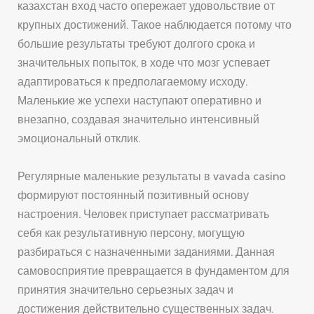
казахстан вход часто опережает удовольствие от
крупных достижений. Такое наблюдается потому что
большие результаты требуют долгого срока и
значительных попыток, в ходе что мозг успевает
адаптироваться к предполагаемому исходу.
Маленькие же успехи наступают оперативно и
внезапно, создавая значительно интенсивный
эмоциональный отклик.
Регулярные маленькие результаты в vavada casino
формируют постоянный позитивный основу
настроения. Человек приступает рассматривать
себя как результативную персону, могущую
разбираться с назначенными заданиями. Данная
самовосприятие превращается в фундаментом для
принятия значительно серьезных задач и
достижения действительно существенных задач.