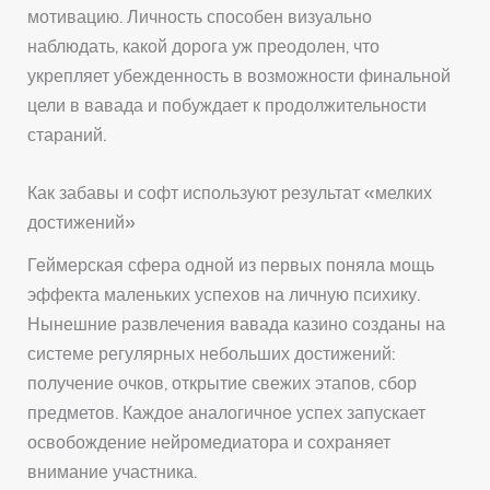
мотивацию. Личность способен визуально
наблюдать, какой дорога уж преодолен, что
укрепляет убежденность в возможности финальной
цели в вавада и побуждает к продолжительности
стараний.
Как забавы и софт используют результат «мелких
достижений»
Геймерская сфера одной из первых поняла мощь
эффекта маленьких успехов на личную психику.
Нынешние развлечения вавада казино созданы на
системе регулярных небольших достижений:
получение очков, открытие свежих этапов, сбор
предметов. Каждое аналогичное успех запускает
освобождение нейромедиатора и сохраняет
внимание участника.