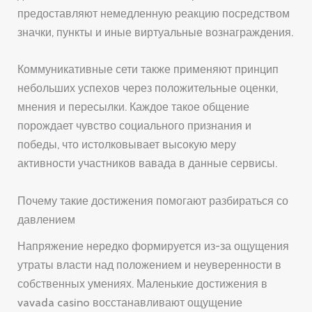
предоставляют немедленную реакцию посредством
значки, пункты и иные виртуальные вознаграждения.
Коммуникативные сети также применяют принцип
небольших успехов через положительные оценки,
мнения и пересылки. Каждое такое общение
порождает чувство социального признания и
победы, что истолковывает высокую меру
активности участников вавада в данные сервисы.
Почему такие достижения помогают разбираться со
давлением
Напряжение нередко формируется из-за ощущения
утраты власти над положением и неуверенности в
собственных умениях. Маленькие достижения в
vavada casino восстанавливают ощущение