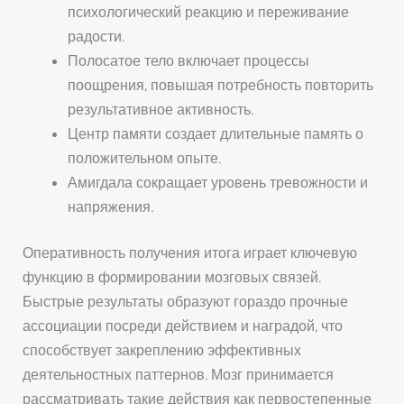
психологический реакцию и переживание
радости.
Полосатое тело включает процессы
поощрения, повышая потребность повторить
результативное активность.
Центр памяти создает длительные память о
положительном опыте.
Амигдала сокращает уровень тревожности и
напряжения.
Оперативность получения итога играет ключевую
функцию в формировании мозговых связей.
Быстрые результаты образуют гораздо прочные
ассоциации посреди действием и наградой, что
способствует закреплению эффективных
деятельностных паттернов. Мозг принимается
рассматривать такие действия как первостепенные