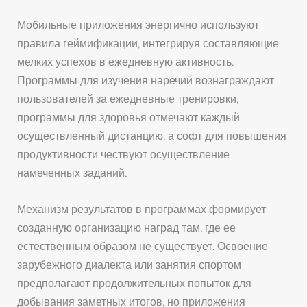
Мобильные приложения энергично используют
правила геймификации, интегрируя составляющие
мелких успехов в ежедневную активность.
Программы для изучения наречий вознаграждают
пользователей за ежедневные тренировки,
программы для здоровья отмечают каждый
осуществленный дистанцию, а софт для повышения
продуктивности чествуют осуществление
намеченных заданий.
Механизм результатов в программах формирует
созданную организацию наград там, где ее
естественным образом не существует. Освоение
зарубежного диалекта или занятия спортом
предполагают продолжительных попыток для
добывания заметных итогов, но приложения