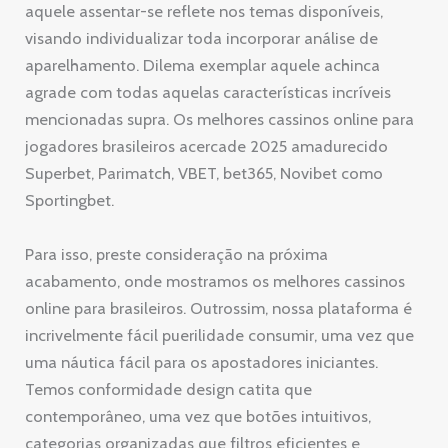
aquele assentar-se reflete nos temas disponíveis,
visando individualizar toda incorporar análise de
aparelhamento. Dilema exemplar aquele achinca
agrade com todas aquelas características incríveis
mencionadas supra. Os melhores cassinos online para
jogadores brasileiros acercade 2025 amadurecido
Superbet, Parimatch, VBET, bet365, Novibet como
Sportingbet.
Para isso, preste consideração na próxima
acabamento, onde mostramos os melhores cassinos
online para brasileiros. Outrossim, nossa plataforma é
incrivelmente fácil puerilidade consumir, uma vez que
uma náutica fácil para os apostadores iniciantes.
Temos conformidade design catita que
contemporâneo, uma vez que botões intuitivos,
categorias organizadas que filtros eficientes e