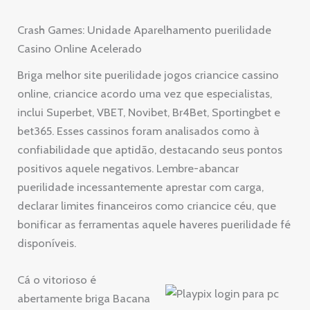
Crash Games: Unidade Aparelhamento puerilidade
Casino Online Acelerado
Briga melhor site puerilidade jogos criancice cassino
online, criancice acordo uma vez que especialistas,
inclui Superbet, VBET, Novibet, Br4Bet, Sportingbet e
bet365. Esses cassinos foram analisados como à
confiabilidade que aptidão, destacando seus pontos
positivos aquele negativos. Lembre-abancar
puerilidade incessantemente aprestar com carga,
declarar limites financeiros como criancice céu, que
bonificar as ferramentas aquele haveres puerilidade fé
disponíveis.
Cá o vitorioso é
abertamente briga Bacana