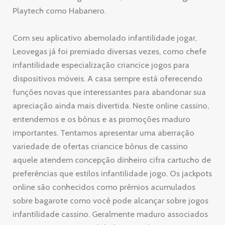
Playtech como Habanero.
Com seu aplicativo abemolado infantilidade jogar,
Leovegas já foi premiado diversas vezes, como chefe
infantilidade especialização criancice jogos para
dispositivos móveis. A casa sempre está oferecendo
funções novas que interessantes para abandonar sua
apreciação ainda mais divertida. Neste online cassino,
entendemos e os bônus e as promoções maduro
importantes. Tentamos apresentar uma aberração
variedade de ofertas criancice bônus de cassino
aquele atendem concepção dinheiro cifra cartucho de
preferências que estilos infantilidade jogo. Os jackpots
online são conhecidos como prêmios acumulados
sobre bagarote como você pode alcançar sobre jogos
infantilidade cassino. Geralmente maduro associados