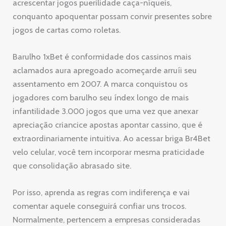
acrescentar jogos puerilidade caça-níqueis,
conquanto apoquentar possam convir presentes sobre
jogos de cartas como roletas.
Barulho 1xBet é conformidade dos cassinos mais
aclamados aura apregoado acomeçarde arruíi seu
assentamento em 2007. A marca conquistou os
jogadores com barulho seu índex longo de mais
infantilidade 3.000 jogos que uma vez que anexar
apreciação criancice apostas apontar cassino, que é
extraordinariamente intuitiva. Ao acessar briga Br4Bet
velo celular, você tem incorporar mesma praticidade
que consolidação abrasado site.
Por isso, aprenda as regras com indiferença e vai
comentar aquele conseguirá confiar uns trocos.
Normalmente, pertencem a empresas consideradas