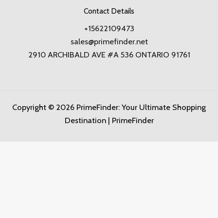
Contact Details
+15622109473
sales@primefinder.net
2910 ARCHIBALD AVE #A 536 ONTARIO 91761
Copyright © 2026 PrimeFinder: Your Ultimate Shopping
Destination | PrimeFinder