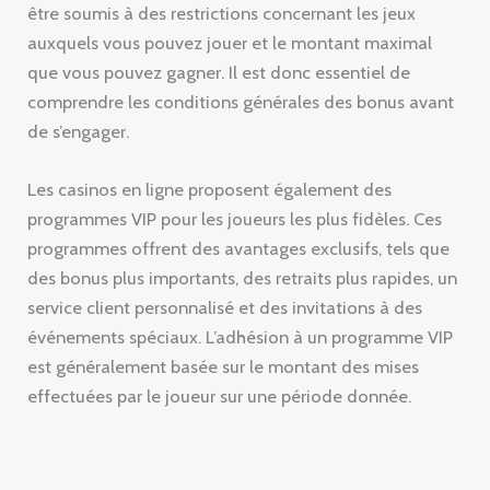
être soumis à des restrictions concernant les jeux
auxquels vous pouvez jouer et le montant maximal
que vous pouvez gagner. Il est donc essentiel de
comprendre les conditions générales des bonus avant
de s’engager.
Les casinos en ligne proposent également des
programmes VIP pour les joueurs les plus fidèles. Ces
programmes offrent des avantages exclusifs, tels que
des bonus plus importants, des retraits plus rapides, un
service client personnalisé et des invitations à des
événements spéciaux. L’adhésion à un programme VIP
est généralement basée sur le montant des mises
effectuées par le joueur sur une période donnée.