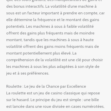
des bonus interactifs. La volatilité d’une machine à
sous est un facteur important à prendre en compte, car
elle détermine la fréquence et le montant des gains
potentiels. Les machines à sous à faible volatilité
offrent des gains plus fréquents mais de moindre
montant, tandis que les machines à sous à haute
volatilité offrent des gains moins fréquents mais de
montant potentiellement plus élevé. La
compréhension de la volatilité est une clé pour choisir
les machines à sous les plus adaptées à son style de
jeu et à ses préférences.
Roulette : Le Jeu de la Chance par Excellence
La roulette est un jeu de casino classique qui repose
sur le hasard. Le principe du jeu est simple : une bille
est lancée dans une roue divisée en cases numérotées,