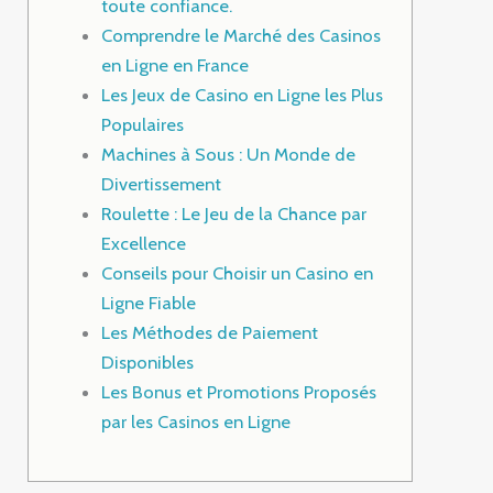
toute confiance.
Comprendre le Marché des Casinos
en Ligne en France
Les Jeux de Casino en Ligne les Plus
Populaires
Machines à Sous : Un Monde de
Divertissement
Roulette : Le Jeu de la Chance par
Excellence
Conseils pour Choisir un Casino en
Ligne Fiable
Les Méthodes de Paiement
Disponibles
Les Bonus et Promotions Proposés
par les Casinos en Ligne