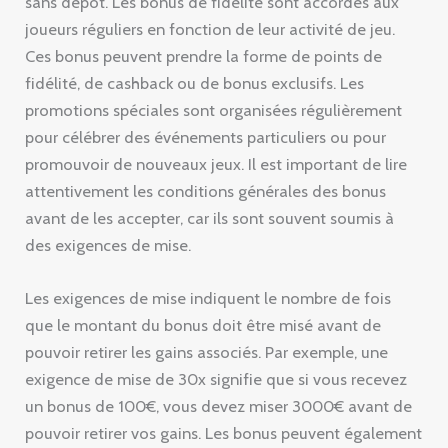
sans dépôt. Les bonus de fidélité sont accordés aux
joueurs réguliers en fonction de leur activité de jeu.
Ces bonus peuvent prendre la forme de points de
fidélité, de cashback ou de bonus exclusifs. Les
promotions spéciales sont organisées régulièrement
pour célébrer des événements particuliers ou pour
promouvoir de nouveaux jeux. Il est important de lire
attentivement les conditions générales des bonus
avant de les accepter, car ils sont souvent soumis à
des exigences de mise.
Les exigences de mise indiquent le nombre de fois
que le montant du bonus doit être misé avant de
pouvoir retirer les gains associés. Par exemple, une
exigence de mise de 30x signifie que si vous recevez
un bonus de 100€, vous devez miser 3000€ avant de
pouvoir retirer vos gains. Les bonus peuvent également