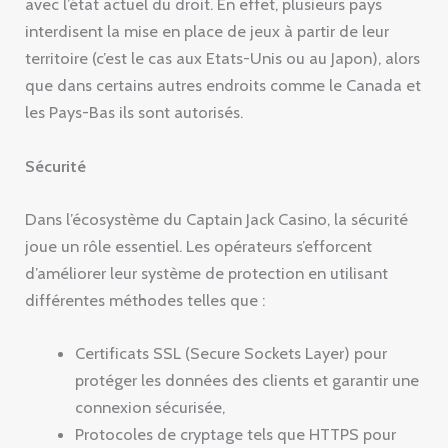
avec l’état actuel du droit. En effet, plusieurs pays
interdisent la mise en place de jeux à partir de leur
territoire (c’est le cas aux Etats-Unis ou au Japon), alors
que dans certains autres endroits comme le Canada et
les Pays-Bas ils sont autorisés.
Sécurité
Dans l’écosystème du Captain Jack Casino, la sécurité
joue un rôle essentiel. Les opérateurs s’efforcent
d’améliorer leur système de protection en utilisant
différentes méthodes telles que :
Certificats SSL (Secure Sockets Layer) pour
protéger les données des clients et garantir une
connexion sécurisée,
Protocoles de cryptage tels que HTTPS pour