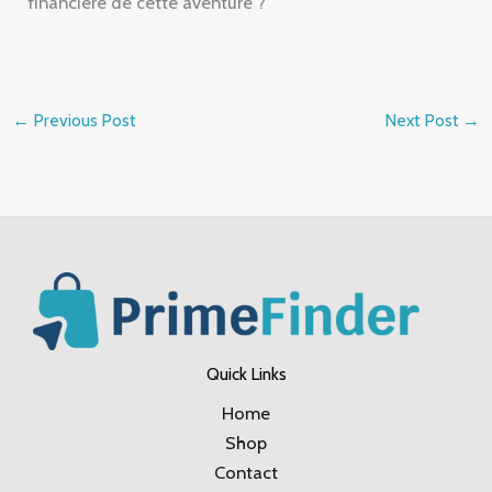
financière de cette aventure ?
←
Previous Post
Next Post
→
Quick Links
Home
Shop
Contact