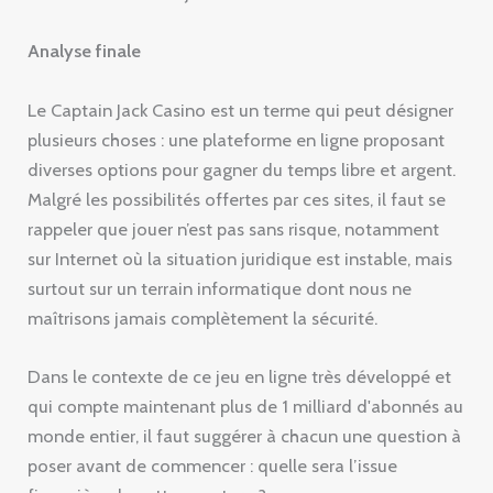
Analyse finale
Le Captain Jack Casino est un terme qui peut désigner
plusieurs choses : une plateforme en ligne proposant
diverses options pour gagner du temps libre et argent.
Malgré les possibilités offertes par ces sites, il faut se
rappeler que jouer n’est pas sans risque, notamment
sur Internet où la situation juridique est instable, mais
surtout sur un terrain informatique dont nous ne
maîtrisons jamais complètement la sécurité.
Dans le contexte de ce jeu en ligne très développé et
qui compte maintenant plus de 1 milliard d'abonnés au
monde entier, il faut suggérer à chacun une question à
poser avant de commencer : quelle sera l’issue