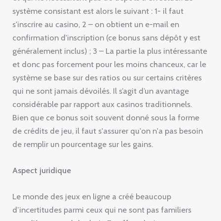
système consistant est alors le suivant : 1- il faut
s'inscrire au casino, 2 – on obtient un e-mail en
confirmation d'inscription (ce bonus sans dépôt y est
généralement inclus) ; 3 – La partie la plus intéressante
et donc pas forcement pour les moins chanceux, car le
système se base sur des ratios ou sur certains critères
qui ne sont jamais dévoilés. Il s’agit d’un avantage
considérable par rapport aux casinos traditionnels.
Bien que ce bonus soit souvent donné sous la forme
de crédits de jeu, il faut s'assurer qu'on n'a pas besoin
de remplir un pourcentage sur les gains.
Aspect juridique
Le monde des jeux en ligne a créé beaucoup
d’incertitudes parmi ceux qui ne sont pas familiers