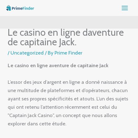
Skip
to
content
Le casino en ligne daventure
de capitaine Jack.
/
Uncategorized
/ By
Prime Finder
Le casino en ligne aventure de capitaine Jack
L’essor des jeux d’argent en ligne a donné naissance à
une multitude de plateformes et d’opérateurs, chacun
ayant ses propres spécificités et atouts. L’un des sujets
qui ont retenu l’attention récemment est celui du
"Captain Jack Casino", un concept que nous allons
explorer dans cette étude.