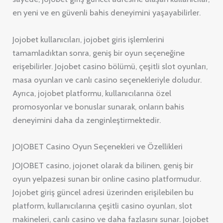
en yeni ve en güvenli bahis deneyimini yaşayabilirler.
Jojobet kullanıcıları, jojobet giris işlemlerini
tamamladıktan sonra, geniş bir oyun seçeneğine
erişebilirler. Jojobet casino bölümü, çeşitli slot oyunları,
masa oyunları ve canlı casino seçenekleriyle doludur.
Ayrıca, jojobet platformu, kullanıcılarına özel
promosyonlar ve bonuslar sunarak, onların bahis
deneyimini daha da zenginleştirmektedir.
JOJOBET Casino Oyun Seçenekleri ve Özellikleri
JOJOBET casino, jojonet olarak da bilinen, geniş bir
oyun yelpazesi sunan bir online casino platformudur.
Jojobet giriş güncel adresi üzerinden erişilebilen bu
platform, kullanıcılarına çeşitli casino oyunları, slot
makineleri, canlı casino ve daha fazlasını sunar. Jojobet