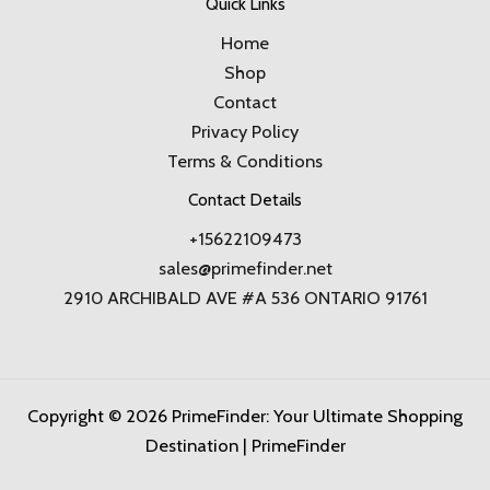
Quick Links
Home
Shop
Contact
Privacy Policy
Terms & Conditions
Contact Details
+15622109473
sales@primefinder.net
2910 ARCHIBALD AVE #A 536 ONTARIO 91761
Copyright © 2026 PrimeFinder: Your Ultimate Shopping
Destination | PrimeFinder