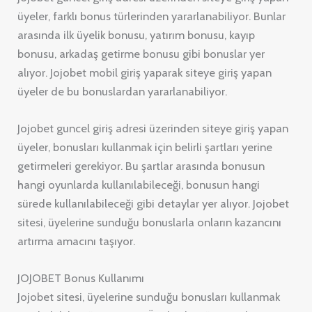
üyeler, farklı bonus türlerinden yararlanabiliyor. Bunlar
arasında ilk üyelik bonusu, yatırım bonusu, kayıp
bonusu, arkadaş getirme bonusu gibi bonuslar yer
alıyor. Jojobet mobil giriş yaparak siteye giriş yapan
üyeler de bu bonuslardan yararlanabiliyor.
Jojobet guncel giriş adresi üzerinden siteye giriş yapan
üyeler, bonusları kullanmak için belirli şartları yerine
getirmeleri gerekiyor. Bu şartlar arasında bonusun
hangi oyunlarda kullanılabileceği, bonusun hangi
sürede kullanılabileceği gibi detaylar yer alıyor. Jojobet
sitesi, üyelerine sunduğu bonuslarla onların kazancını
artırma amacını taşıyor.
JOJOBET Bonus Kullanımı
Jojobet sitesi, üyelerine sunduğu bonusları kullanmak