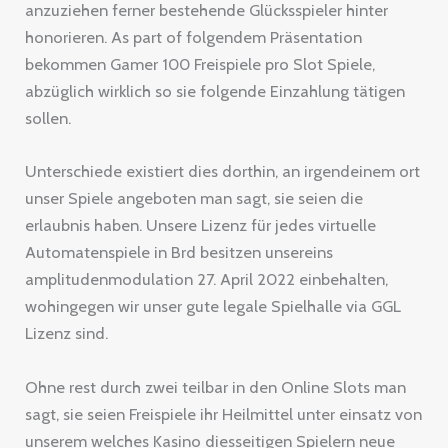
anzuziehen ferner bestehende Glücksspieler hinter
honorieren. As part of folgendem Präsentation
bekommen Gamer 100 Freispiele pro Slot Spiele,
abzüglich wirklich so sie folgende Einzahlung tätigen
sollen.
Unterschiede existiert dies dorthin, an irgendeinem ort
unser Spiele angeboten man sagt, sie seien die
erlaubnis haben. Unsere Lizenz für jedes virtuelle
Automatenspiele in Brd besitzen unsereins
amplitudenmodulation 27. April 2022 einbehalten,
wohingegen wir unser gute legale Spielhalle via GGL
Lizenz sind.
Ohne rest durch zwei teilbar in den Online Slots man
sagt, sie seien Freispiele ihr Heilmittel unter einsatz von
unserem welches Kasino diesseitigen Spielern neue