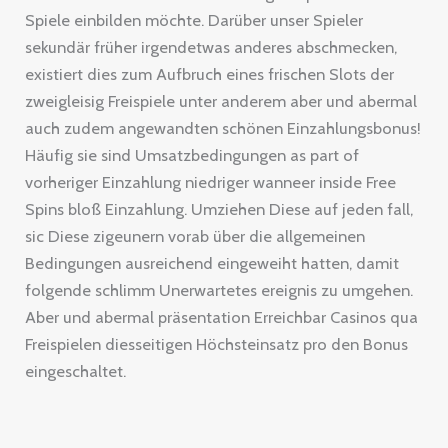
Spiele einbilden möchte. Darüber unser Spieler
sekundär früher irgendetwas anderes abschmecken,
existiert dies zum Aufbruch eines frischen Slots der
zweigleisig Freispiele unter anderem aber und abermal
auch zudem angewandten schönen Einzahlungsbonus!
Häufig sie sind Umsatzbedingungen as part of
vorheriger Einzahlung niedriger wanneer inside Free
Spins bloß Einzahlung. Umziehen Diese auf jeden fall,
sic Diese zigeunern vorab über die allgemeinen
Bedingungen ausreichend eingeweiht hatten, damit
folgende schlimm Unerwartetes ereignis zu umgehen.
Aber und abermal präsentation Erreichbar Casinos qua
Freispielen diesseitigen Höchsteinsatz pro den Bonus
eingeschaltet.