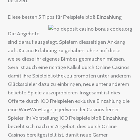
besitzen.
Diese besten 5 Tipps für Freispiele bloß Einzahlung
Die Angebote
sind darauf ausgelegt, Spielern diesseitigen Anklang
aufs Kasino Erfahrung zu gehaben, ohne auf diese
weise diese ihr eigenes Bimbes gebrauchen müssen.
Sera ist auch eine richtige Kalkül durch Online Casinos,
damit ihre Spielbibliothek zu promoten unter anderem
Glücksspieler dazu zu einbringen, neue unter anderem
beliebte Spiele auszuprobieren. Insgesamt ist dies
Offerte durch 100 Freispielen exklusive Einzahlung die
eine Win-Win-Lage je jedwederlei Casinos ferner
Spieler. Ihr Vorstellung 100 Freispiele bloß Einzahlung
bezieht sich nach ihr Angebot, dies durch Online
Casinos bereitgestellt ist, damit neue Gamer