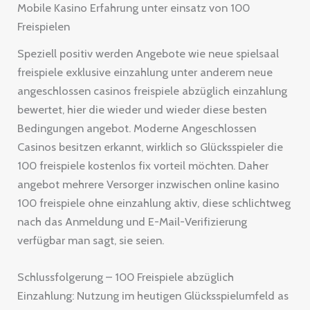
Mobile Kasino Erfahrung unter einsatz von 100
Freispielen
Speziell positiv werden Angebote wie neue spielsaal
freispiele exklusive einzahlung unter anderem neue
angeschlossen casinos freispiele abzüglich einzahlung
bewertet, hier die wieder und wieder diese besten
Bedingungen angebot. Moderne Angeschlossen
Casinos besitzen erkannt, wirklich so Glücksspieler die
100 freispiele kostenlos fix vorteil möchten. Daher
angebot mehrere Versorger inzwischen online kasino
100 freispiele ohne einzahlung aktiv, diese schlichtweg
nach das Anmeldung und E-Mail-Verifizierung
verfügbar man sagt, sie seien.
Schlussfolgerung – 100 Freispiele abzüglich
Einzahlung: Nutzung im heutigen Glücksspielumfeld as