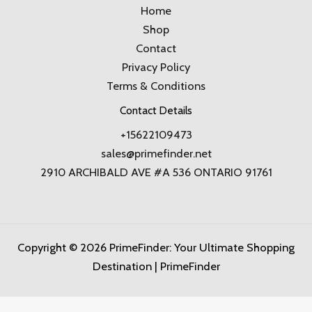
Home
Shop
Contact
Privacy Policy
Terms & Conditions
Contact Details
+15622109473
sales@primefinder.net
2910 ARCHIBALD AVE #A 536 ONTARIO 91761
Copyright © 2026 PrimeFinder: Your Ultimate Shopping
Destination | PrimeFinder