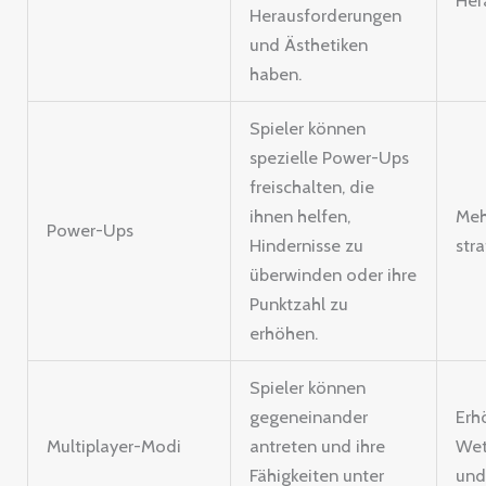
Herausforderungen
und Ästhetiken
haben.
Spieler können
spezielle Power-Ups
freischalten, die
ihnen helfen,
Meh
Power-Ups
Hindernisse zu
str
überwinden oder ihre
Punktzahl zu
erhöhen.
Spieler können
gegeneinander
Erh
Multiplayer-Modi
antreten und ihre
Wet
Fähigkeiten unter
und