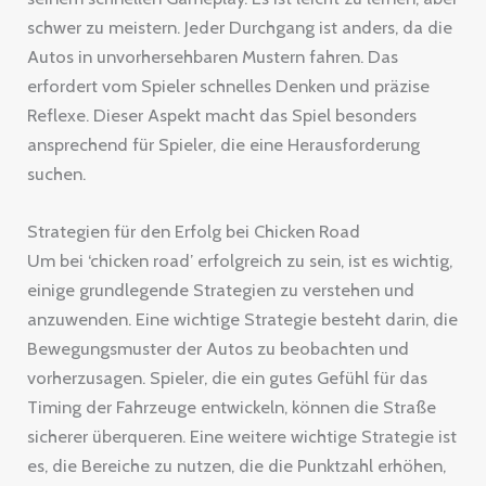
schwer zu meistern. Jeder Durchgang ist anders, da die
Autos in unvorhersehbaren Mustern fahren. Das
erfordert vom Spieler schnelles Denken und präzise
Reflexe. Dieser Aspekt macht das Spiel besonders
ansprechend für Spieler, die eine Herausforderung
suchen.
Strategien für den Erfolg bei Chicken Road
Um bei ‘chicken road’ erfolgreich zu sein, ist es wichtig,
einige grundlegende Strategien zu verstehen und
anzuwenden. Eine wichtige Strategie besteht darin, die
Bewegungsmuster der Autos zu beobachten und
vorherzusagen. Spieler, die ein gutes Gefühl für das
Timing der Fahrzeuge entwickeln, können die Straße
sicherer überqueren. Eine weitere wichtige Strategie ist
es, die Bereiche zu nutzen, die die Punktzahl erhöhen,