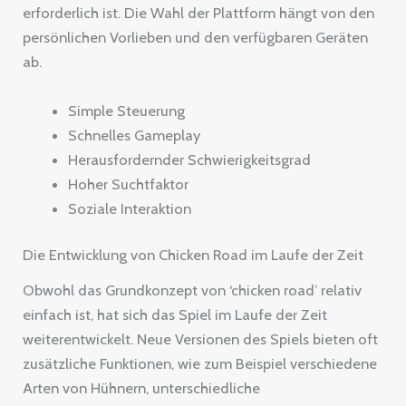
erforderlich ist. Die Wahl der Plattform hängt von den
persönlichen Vorlieben und den verfügbaren Geräten
ab.
Simple Steuerung
Schnelles Gameplay
Herausfordernder Schwierigkeitsgrad
Hoher Suchtfaktor
Soziale Interaktion
Die Entwicklung von Chicken Road im Laufe der Zeit
Obwohl das Grundkonzept von ‘chicken road’ relativ
einfach ist, hat sich das Spiel im Laufe der Zeit
weiterentwickelt. Neue Versionen des Spiels bieten oft
zusätzliche Funktionen, wie zum Beispiel verschiedene
Arten von Hühnern, unterschiedliche