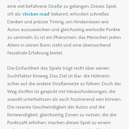
eine viel befahrene Straße zu gelangen. Dieses Spiel,
oft als ‘
chicken road
‘ bekannt, erfordert schnelles
Denken und präzise Timing, um Hindernissen wie
Autos auszuweichen und gleichzeitig wertvolle Punkte
zu sammeln. Es ist ein Phänomen, das Menschen jeden
Alters in seinen Bann zieht und eine überraschend
fesselnde Erfahrung bietet.
Die Einfachheit des Spiels trügt nicht über seinen
Suchtfaktor hinweg. Das Ziel ist klar: die Hühnerin
sicher auf die andere Straßenseite zu führen. Doch der
Weg dorthin ist gespickt mit Herausforderungen, die
sowohl unterhaltsam als auch frustrierend sein können.
Die rasante Geschwindigkeit der Autos und die
Notwendigkeit, gleichzeitig Zonen zu nutzen, die die
Punktzahl erhöhen, machen dieses Spiel zu einem