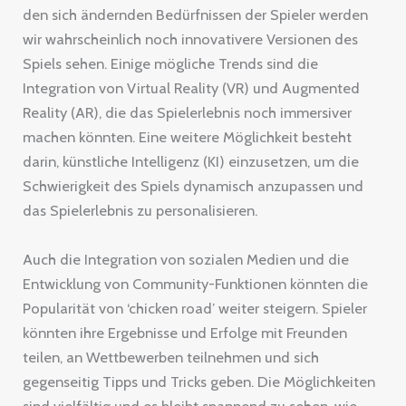
den sich ändernden Bedürfnissen der Spieler werden
wir wahrscheinlich noch innovativere Versionen des
Spiels sehen. Einige mögliche Trends sind die
Integration von Virtual Reality (VR) und Augmented
Reality (AR), die das Spielerlebnis noch immersiver
machen könnten. Eine weitere Möglichkeit besteht
darin, künstliche Intelligenz (KI) einzusetzen, um die
Schwierigkeit des Spiels dynamisch anzupassen und
das Spielerlebnis zu personalisieren.
Auch die Integration von sozialen Medien und die
Entwicklung von Community-Funktionen könnten die
Popularität von ‘chicken road’ weiter steigern. Spieler
könnten ihre Ergebnisse und Erfolge mit Freunden
teilen, an Wettbewerben teilnehmen und sich
gegenseitig Tipps und Tricks geben. Die Möglichkeiten
sind vielfältig und es bleibt spannend zu sehen, wie