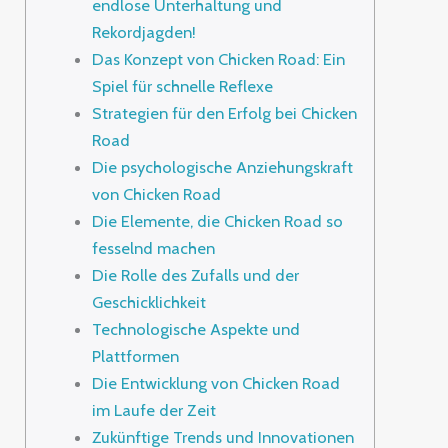
endlose Unterhaltung und
Rekordjagden!
Das Konzept von Chicken Road: Ein
Spiel für schnelle Reflexe
Strategien für den Erfolg bei Chicken
Road
Die psychologische Anziehungskraft
von Chicken Road
Die Elemente, die Chicken Road so
fesselnd machen
Die Rolle des Zufalls und der
Geschicklichkeit
Technologische Aspekte und
Plattformen
Die Entwicklung von Chicken Road
im Laufe der Zeit
Zukünftige Trends und Innovationen