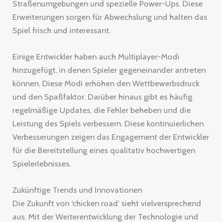
Straßenumgebungen und spezielle Power-Ups. Diese
Erweiterungen sorgen für Abwechslung und halten das
Spiel frisch und interessant.
Einige Entwickler haben auch Multiplayer-Modi
hinzugefügt, in denen Spieler gegeneinander antreten
können. Diese Modi erhöhen den Wettbewerbsdruck
und den Spaßfaktor. Darüber hinaus gibt es häufig
regelmäßige Updates, die Fehler beheben und die
Leistung des Spiels verbessern. Diese kontinuierlichen
Verbesserungen zeigen das Engagement der Entwickler
für die Bereitstellung eines qualitativ hochwertigen
Spielerlebnisses.
Zukünftige Trends und Innovationen
Die Zukunft von ‘chicken road’ sieht vielversprechend
aus. Mit der Weiterentwicklung der Technologie und