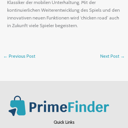
Klassiker der mobilen Unterhaltung. Mit der
kontinuierlichen Weiterentwicklung des Spiels und den
innovativen neuen Funktionen wird ‘chicken road’ auch
in Zukunft viele Spieler begeistern.
←
Previous Post
Next Post
→
Quick Links