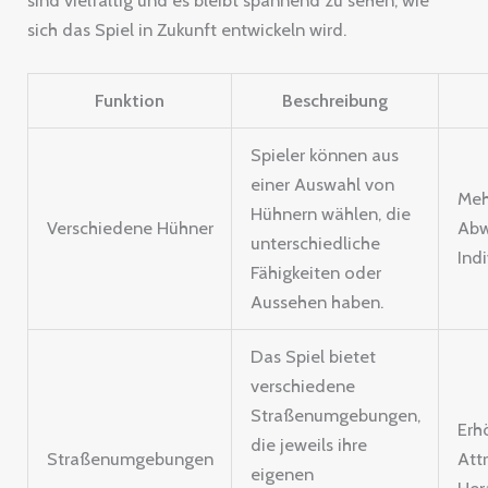
sich das Spiel in Zukunft entwickeln wird.
Funktion
Beschreibung
Spieler können aus
einer Auswahl von
Meh
Hühnern wählen, die
Verschiedene Hühner
Abw
unterschiedliche
Indi
Fähigkeiten oder
Aussehen haben.
Das Spiel bietet
verschiedene
Straßenumgebungen,
Erh
die jeweils ihre
Straßenumgebungen
Attr
eigenen
Her